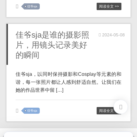
阅读全文 >>
佳爷sja
佳爷sja是谁的摄影照
2024-05-08
片，用镜头记录美好
的瞬间
佳爷sja，以同时保持摄影和Cosplay等元素的和
谐，每一张照片都让人感到舒适自然。让我们在
她的作品世界中留 […]
阅读全文 >>
佳爷sja
© 2021-2026 优马卿 |
ICP备案 XXX 号
| Theme
ckvearm
by ttcrivpe