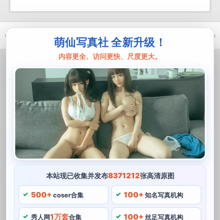
© 2021-2026 优马卿 |
ICP备案 XXX 号
| Theme
ckvearm
by ttcrivpe
萌仙写真社 全新升级！
内容更全、访问更快、尺度更大。
8371212
本站现已收集并发布
张高清原图
500+
100+
coser合集
知名写真机构
1万套
100+
秀人网
合集
丝足写真机构