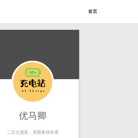
首页
优马卿
二次元盛宴，美图集锦来袭