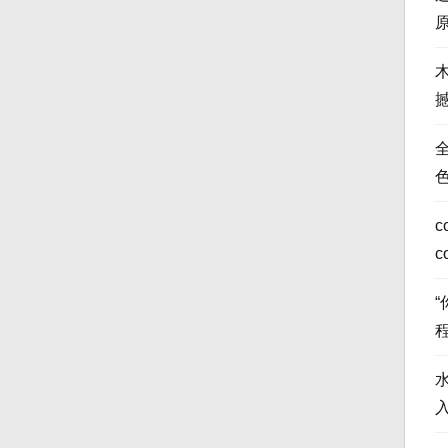
全
c
c