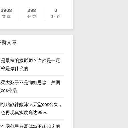
2908
398
0
文 章
分 类
标 签
最新文章
谁是最棒的摄影师？当然是一尾
阿梓是做什么的
温柔大梨子不是御姐思念：美图
cos作品
创可贴战神蠢沫沫天堂cos合集，
角色再现真实度高达99%
这个图包里有夏鸽鸽不想起床的