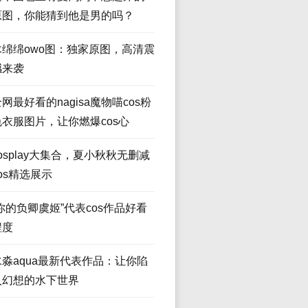
原图，你能猜到他是男的吗？
木绵绵owo图：独家原图，高清震
撼来袭
网最好看的nagisa魔物喵cos粉
色衣服图片，让你燃爆cos心
osplay大集合，夏小秋秋无删减
os精选展示
“你的负卿虞姬”代表cos作品好看
程度
水淼aqua最新代表作品：让你陷
入幻想的水下世界