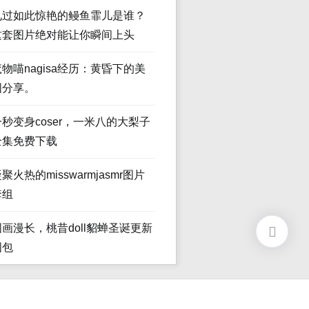
见过如此惊艳的鳗鱼霏儿是谁？
这套图片绝对能让你瞬间上头
魔物喵nagisa经历：黄昏下的美
图分享。
一秒变身coser，一米八的大梨子
全集免费下载
聚火热的misswarmjasmr图片
套组
图画漫长，桃昔doll貂蝉圣诞更新
图包