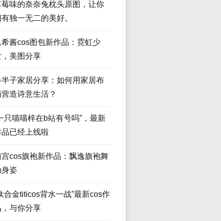
草莓味的奈奈兔枕头原图，让你
拥有独一无二的美好。
瓜希酱cos图包新作品：霓虹少
女，美图分享
半半子家居分享：如何用家居布
局营造诗意生活？
“一只喵喵梓在b站有号吗”，最新
作品已经上线啦
南宫cos旗袍新作品：飘逸旗袍舞
动身姿
钛合金titicos背水一战”最新cos作
品，与你分享