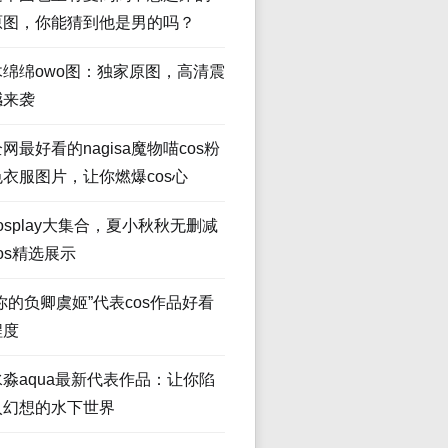
原图，你能猜到他是男的吗？
木绵绵owo图：独家原图，高清震
撼来袭
网最好看的nagisa魔物喵cos粉
色衣服图片，让你燃爆cos心
osplay大集合，夏小秋秋无删减
os精选展示
“你的负卿虞姬”代表cos作品好看
程度
水淼aqua最新代表作品：让你陷
入幻想的水下世界