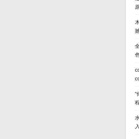
全
c
c