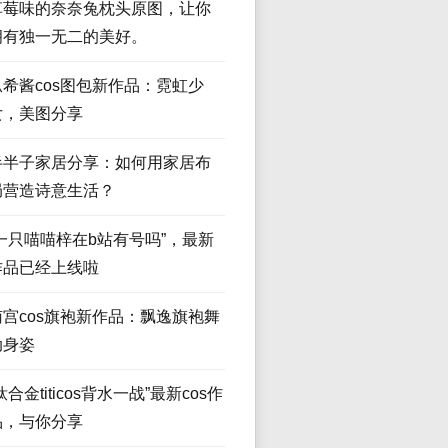
草莓味的奈奈兔枕头原图，让你
拥有独一无二的美好。
瓜希酱cos图包新作品：霓虹少
女，美图分享
半半子家居分享：如何用家居布
局营造诗意生活？
“一只喵喵梓在b站有号吗”，最新
作品已经上线啦
南宫cos旗袍新作品：飘逸旗袍舞
动身姿
钛合金titicos背水一战”最新cos作
品，与你分享