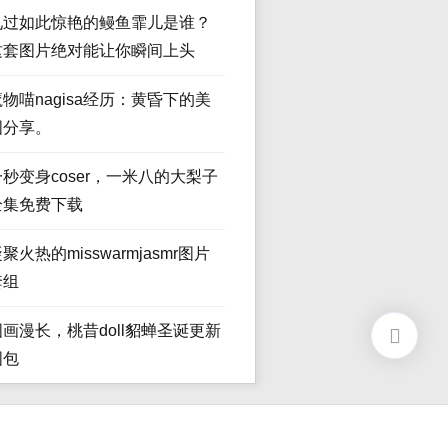
见过如此惊艳的鳗鱼霏儿是谁？
这套图片绝对能让你瞬间上头
魔物喵nagisa经历：黄昏下的美
图分享。
一秒变身coser，一米八的大梨子
全集免费下载
聚火热的misswarmjasmr图片
套组
图画漫长，桃昔doll貂蝉圣诞更新
图包