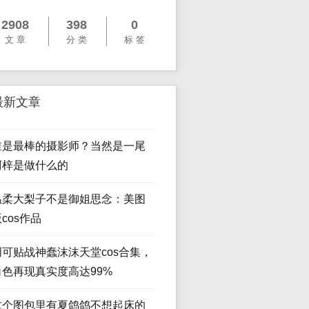
2908
398
0
文 章
分 类
标 签
最新文章
谁是最棒的摄影师？当然是一尾
阿梓是做什么的
温柔大梨子不是御姐思念：美图
cos作品
创可贴战神蠢沫沫天堂cos合集，
角色再现真实度高达99%
这个图包里有夏鸽鸽不想起床的