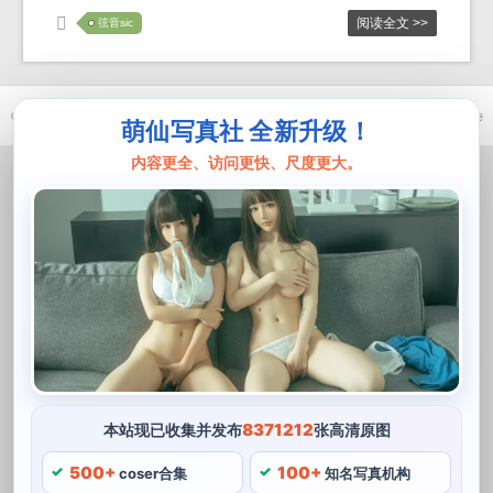
阅读全文 >>
弦音sic
© 2021-2026 优马卿 |
ICP备案 XXX 号
| Theme
ckvearm
by ttcrivpe
萌仙写真社 全新升级！
内容更全、访问更快、尺度更大。
8371212
本站现已收集并发布
张高清原图
500+
100+
coser合集
知名写真机构