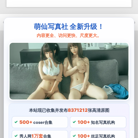
© 2021-2026 优马卿 |
ICP备案 XXX 号
| Theme
ckvearm
by ttcrivpe
萌仙写真社 全新升级！
内容更全、访问更快、尺度更大。
8371212
本站现已收集并发布
张高清原图
500+
100+
coser合集
知名写真机构
1万套
100+
秀人网
合集
丝足写真机构