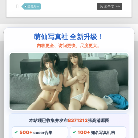
阅读全文 >>
是兔哥w
© 2021-2026 优马卿 |
ICP备案 XXX 号
| Theme
ckvearm
by ttcrivpe
萌仙写真社 全新升级！
内容更全、访问更快、尺度更大。
8371212
本站现已收集并发布
张高清原图
500+
100+
coser合集
知名写真机构