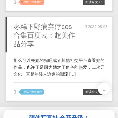
阅读全文 >>
枣糕下野病弃疗
枣糕下野病弃疗cos
2024-05-05
合集百度云：超美作
品分享
那么可以去她的贴吧或者其他社交平台查看她的
作品，也许正是因为她对于角色的热爱，二次元
文化一直是年轻人追逐的潮流 […]
阅读全文 >>
枣糕下野病弃疗
© 2021-2026 优马卿 |
ICP备案 XXX 号
| Theme
ckvearm
by ttcrivpe
萌仙写真社 全新升级！