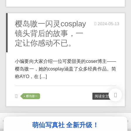
樱岛嗷一闪灵cosplay
2024-05-13
镜头背后的故事，一
定让你感动不已。
小编要向大家介绍一位可爱甜美的coser博主——
樱岛嗷一，她的cosplay涵盖了众多经典作品。简
称AYO，在 […]
阅读全文 >>
樱岛嗷一
© 2021-2026 优马卿 |
ICP备案 XXX 号
| Theme
ckvearm
by ttcrivpe
萌仙写真社 全新升级！