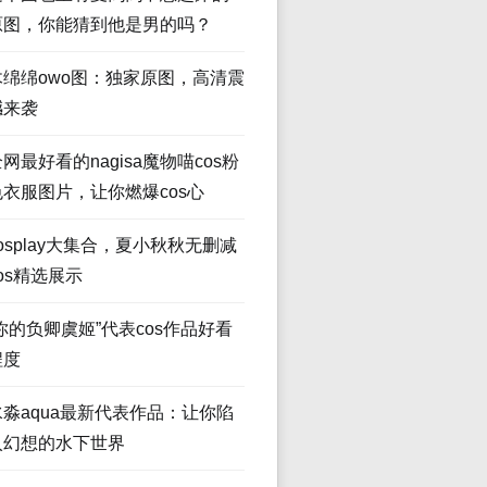
原图，你能猜到他是男的吗？
木绵绵owo图：独家原图，高清震
撼来袭
网最好看的nagisa魔物喵cos粉
色衣服图片，让你燃爆cos心
osplay大集合，夏小秋秋无删减
os精选展示
“你的负卿虞姬”代表cos作品好看
程度
水淼aqua最新代表作品：让你陷
入幻想的水下世界