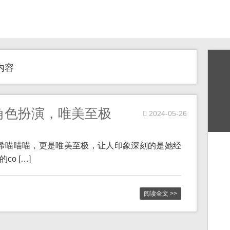
内容
角色扮演，唯美至极
2024-05-26
源纱希喵喵喵，更是唯美至极，让人印象深刻的是她经
o […]
阅读全文 >>