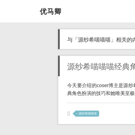
优马卿
与「源纱希喵喵喵」相关的
源纱希喵喵喵经典
今天要介绍的coser博主是
典角色扮演的技巧和她唯美至极的c
源纱希喵喵喵