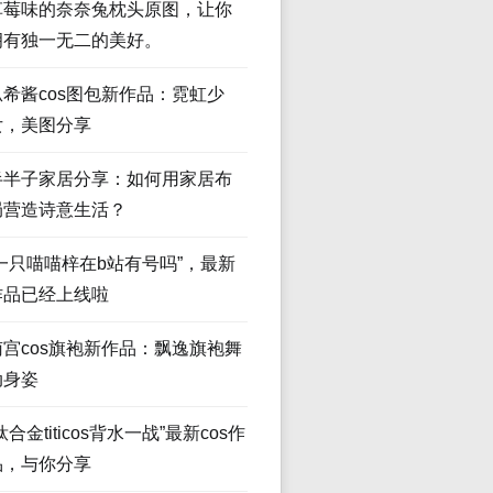
草莓味的奈奈兔枕头原图，让你
拥有独一无二的美好。
瓜希酱cos图包新作品：霓虹少
女，美图分享
半半子家居分享：如何用家居布
局营造诗意生活？
“一只喵喵梓在b站有号吗”，最新
作品已经上线啦
南宫cos旗袍新作品：飘逸旗袍舞
动身姿
钛合金titicos背水一战”最新cos作
品，与你分享