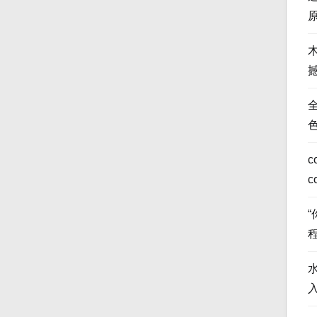
全
c
c