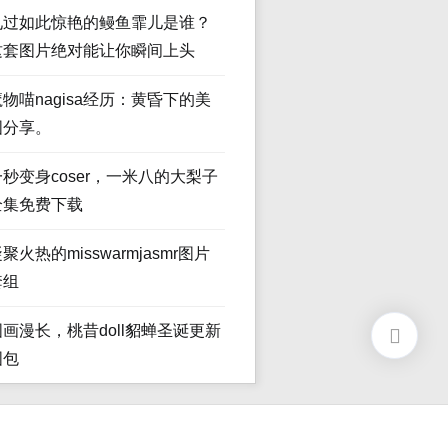
见过如此惊艳的鳗鱼霏儿是谁？
这套图片绝对能让你瞬间上头
魔物喵nagisa经历：黄昏下的美
图分享。
一秒变身coser，一米八的大梨子
全集免费下载
聚火热的misswarmjasmr图片
套组
图画漫长，桃昔doll貂蝉圣诞更新
图包