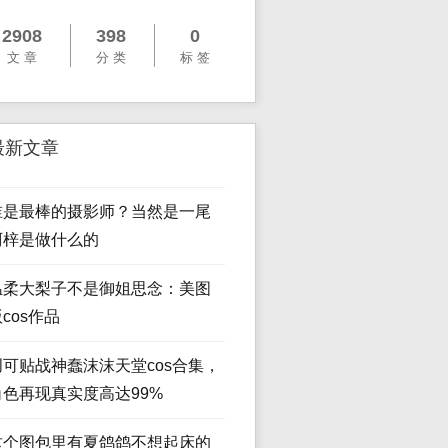
2908
398
0
文 章
分 类
标 签
最新文章
谁是最棒的摄影师？当然是一尾
阿梓是做什么的
温柔大梨子不是御姐思念：美图
cos作品
创可贴战神蠢沫沫天堂cos合集，
角色再现真实度高达99%
这个图包里有夏鸽鸽不想起床的