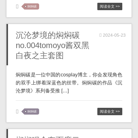
阅读全文 >>
焖焖碳
沉沦梦境的焖焖碳
2024-05-23
no.004tomoyo酱双黑
白夜之主套图
焖焖碳是一位中国的cosplay博主，你会发现角色
的双手上绑着深蓝色的丝带。焖焖碳的作品《沉
沦梦境》系列备受推 […]
阅读全文 >>
焖焖碳