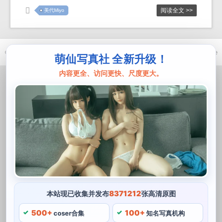
阅读全文 >>
美代Miyo
© 2021-2026 优马卿 |
ICP备案 XXX 号
| Theme
ckvearm
by ttcrivpe
萌仙写真社 全新升级！
内容更全、访问更快、尺度更大。
8371212
本站现已收集并发布
张高清原图
500+
100+
coser合集
知名写真机构