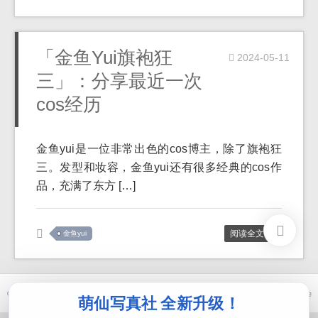
「金鱼Yui旗袍狂
2024-05-11
三」：分享最近一次
cos经历
金鱼yui是一位非常出色的cos博主，除了旗袍狂
三。发型和妆容，金鱼yui还有很多经典的cos作
品，充满了东方 […]
阅读全文 >>
金鱼yui
© 2021-2026 优马卿 |
ICP备案 XXX 号
| Theme
ckvearm
by ttcrivpe
萌仙写真社 全新升级！