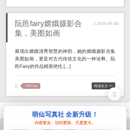
阮邑fairy嫦娥摄影合
2024-05-08
集，美图如画
展现出嫦娥清秀智慧的神韵，她的嫦娥摄影合集
美图如画，更是对古代传统文化的一种诠释。阮
邑Fairy的作品精美绝伦 […]
阅读全文 >>
阮邑Fairy
© 2021-2026 优马卿 |
ICP备案 XXX 号
| Theme
ckvearm
by ttcrivpe
萌仙写真社 全新升级！
内容更全、访问更快、尺度更大。