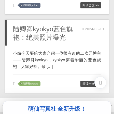
阅读全文 >>
陆卿卿kyokyo
陆卿卿kyokyo蓝色旗
2024-05-19
袍：绝美照片曝光
小编今天要给大家介绍一位很有趣的二次元博主
——陆卿卿kyokyo，kyokyo穿着华丽的蓝色旗
袍，大家好呀。最 […]
阅读全文 >>
陆卿卿kyokyo
© 2021-2026 优马卿 |
ICP备案 XXX 号
| Theme
ckvearm
by ttcrivpe
萌仙写真社 全新升级！