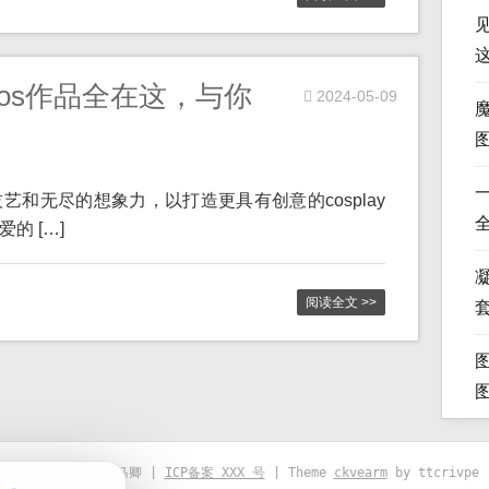
os作品全在这，与你
2024-05-09
和无尽的想象力，以打造更具有创意的cosplay
的 […]
凝
阅读全文 >>
© 2021-2026 优马卿 |
ICP备案 XXX 号
| Theme
ckvearm
by ttcrivpe