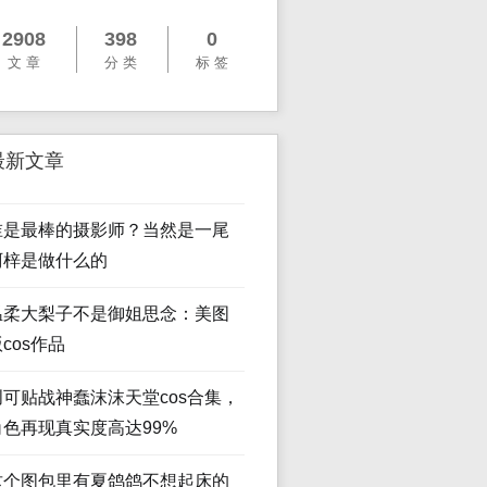
2908
398
0
文 章
分 类
标 签
最新文章
谁是最棒的摄影师？当然是一尾
阿梓是做什么的
温柔大梨子不是御姐思念：美图
cos作品
创可贴战神蠢沫沫天堂cos合集，
角色再现真实度高达99%
这个图包里有夏鸽鸽不想起床的