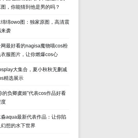
原图，你能猜到他是男的吗？
木绵绵owo图：独家原图，高清震
撼来袭
网最好看的nagisa魔物喵cos粉
色衣服图片，让你燃爆cos心
osplay大集合，夏小秋秋无删减
os精选展示
“你的负卿虞姬”代表cos作品好看
程度
水淼aqua最新代表作品：让你陷
入幻想的水下世界