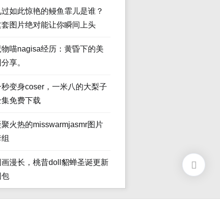
见过如此惊艳的鳗鱼霏儿是谁？
这套图片绝对能让你瞬间上头
魔物喵nagisa经历：黄昏下的美
图分享。
一秒变身coser，一米八的大梨子
全集免费下载
聚火热的misswarmjasmr图片
套组
图画漫长，桃昔doll貂蝉圣诞更新
图包