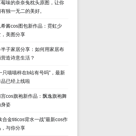
草莓味的奈奈兔枕头原图，让你
拥有独一无二的美好。
瓜希酱cos图包新作品：霓虹少
女，美图分享
半半子家居分享：如何用家居布
局营造诗意生活？
“一只喵喵梓在b站有号吗”，最新
作品已经上线啦
南宫cos旗袍新作品：飘逸旗袍舞
动身姿
钛合金titicos背水一战”最新cos作
品，与你分享