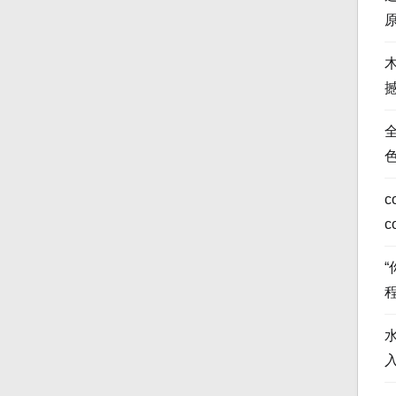
全
c
c