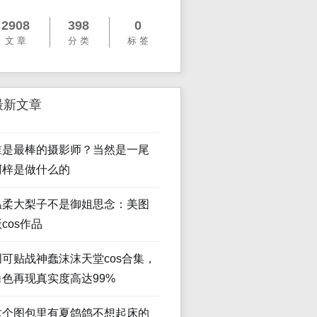
2908
398
0
文 章
分 类
标 签
最新文章
谁是最棒的摄影师？当然是一尾
阿梓是做什么的
温柔大梨子不是御姐思念：美图
cos作品
创可贴战神蠢沫沫天堂cos合集，
角色再现真实度高达99%
这个图包里有夏鸽鸽不想起床的