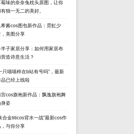
草莓味的奈奈兔枕头原图，让你
拥有独一无二的美好。
瓜希酱cos图包新作品：霓虹少
女，美图分享
半半子家居分享：如何用家居布
局营造诗意生活？
“一只喵喵梓在b站有号吗”，最新
作品已经上线啦
南宫cos旗袍新作品：飘逸旗袍舞
动身姿
钛合金titicos背水一战”最新cos作
品，与你分享