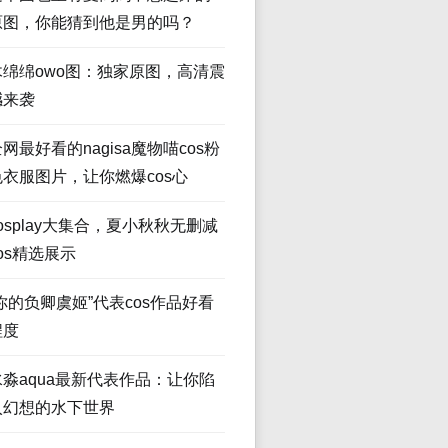
原图，你能猜到他是男的吗？
木绵绵owo图：独家原图，高清震
撼来袭
网最好看的nagisa魔物喵cos粉
色衣服图片，让你燃爆cos心
osplay大集合，夏小秋秋无删减
os精选展示
“你的负卿虞姬”代表cos作品好看
程度
水淼aqua最新代表作品：让你陷
入幻想的水下世界