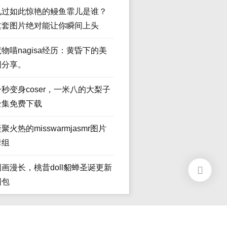
见过如此惊艳的鳗鱼霏儿是谁？
这套图片绝对能让你瞬间上头
魔物喵nagisa经历：黄昏下的美
图分享。
一秒变身coser，一米八的大梨子
全集免费下载
聚火热的misswarmjasmr图片
套组
图画漫长，桃昔doll貂蝉圣诞更新
图包