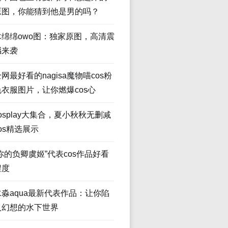
原图，你能猜到他是男的吗？
木绵绵owo图：独家原图，高清震
撼来袭
网最好看的nagisa魔物喵cos粉
色衣服图片，让你燃爆cos心
osplay大集合，夏小秋秋无删减
os精选展示
“你的负卿虞姬”代表cos作品好看
程度
水淼aqua最新代表作品：让你陷
入幻想的水下世界