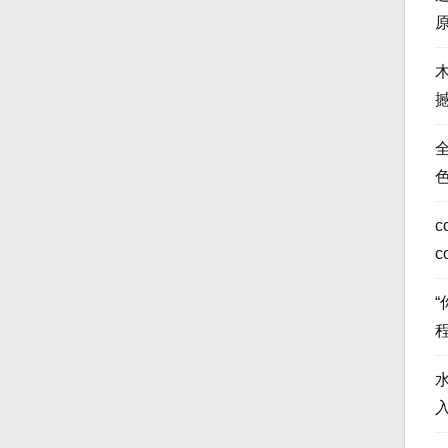
全
c
c