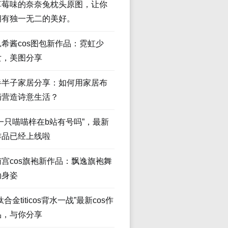
草莓味的奈奈兔枕头原图，让你
拥有独一无二的美好。
瓜希酱cos图包新作品：霓虹少
女，美图分享
半半子家居分享：如何用家居布
局营造诗意生活？
“一只喵喵梓在b站有号吗”，最新
作品已经上线啦
南宫cos旗袍新作品：飘逸旗袍舞
动身姿
钛合金titicos背水一战”最新cos作
品，与你分享