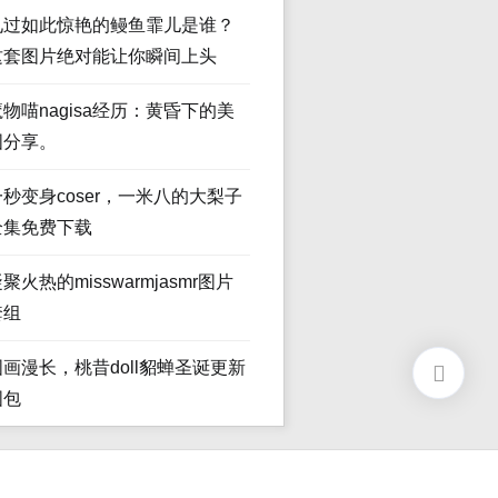
见过如此惊艳的鳗鱼霏儿是谁？
这套图片绝对能让你瞬间上头
魔物喵nagisa经历：黄昏下的美
图分享。
一秒变身coser，一米八的大梨子
全集免费下载
聚火热的misswarmjasmr图片
套组
图画漫长，桃昔doll貂蝉圣诞更新
图包