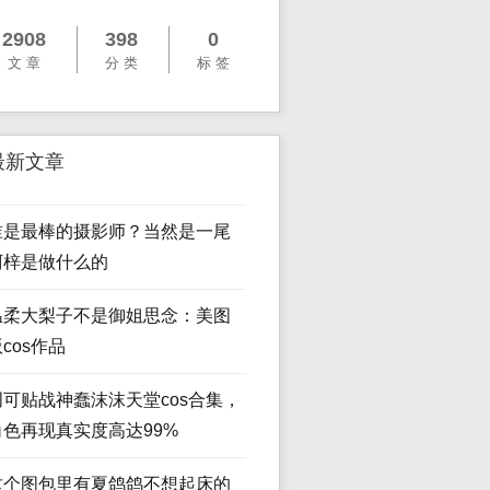
2908
398
0
文 章
分 类
标 签
最新文章
谁是最棒的摄影师？当然是一尾
阿梓是做什么的
温柔大梨子不是御姐思念：美图
cos作品
创可贴战神蠢沫沫天堂cos合集，
角色再现真实度高达99%
这个图包里有夏鸽鸽不想起床的