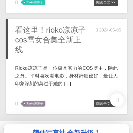
阅读全文 >>
Rioko凉凉子
看这里！rioko凉凉子
2024-05-05
cos雪女合集全新上
线
Rioko凉凉子是一位极具实力的COS博主，除此
之外。平时喜欢看电影，身材纤细姣好，最让人
印象深刻的莫过于她的 […]
阅读全文 >>
Rioko凉凉子
© 2021-2026 优马卿 |
ICP备案 XXX 号
| Theme
ckvearm
by ttcrivpe
萌仙写真社 全新升级！