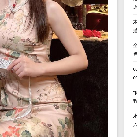
全
c
c