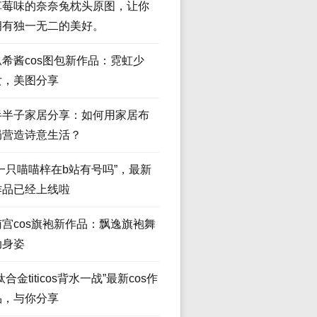
草莓味的奈奈兔枕头原图，让你
拥有独一无二的美好。
瓜希酱cos图包新作品：霓虹少
女，美图分享
半半子家居分享：如何用家居布
局营造诗意生活？
“一只喵喵梓在b站有号吗”，最新
作品已经上线啦
南宫cos旗袍新作品：飘逸旗袍舞
动身姿
钛合金titicos背水一战”最新cos作
品，与你分享