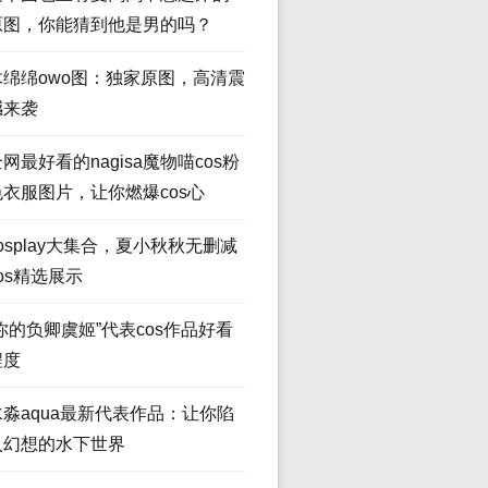
原图，你能猜到他是男的吗？
木绵绵owo图：独家原图，高清震
撼来袭
网最好看的nagisa魔物喵cos粉
色衣服图片，让你燃爆cos心
osplay大集合，夏小秋秋无删减
os精选展示
“你的负卿虞姬”代表cos作品好看
程度
水淼aqua最新代表作品：让你陷
入幻想的水下世界