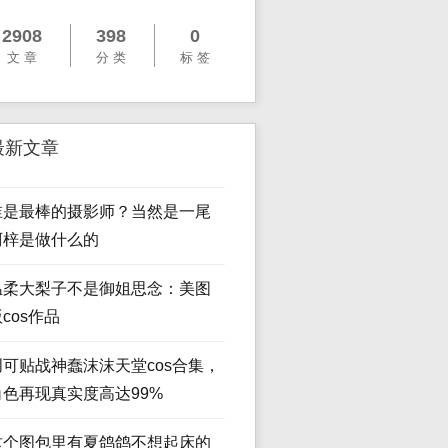
2908
398
0
文 章
分 类
标 签
最新文章
谁是最棒的摄影师？当然是一尾
阿梓是做什么的
温柔大梨子不是御姐思念：美图
cos作品
创可贴战神蠢沫沫天堂cos合集，
角色再现真实度高达99%
这个图包里有夏鸽鸽不想起床的