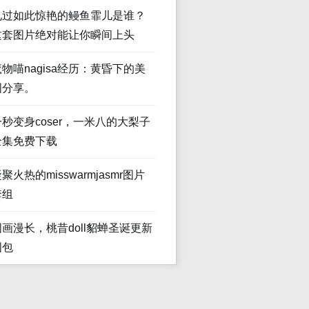
见过如此惊艳的鳗鱼霏儿是谁？
这套图片绝对能让你瞬间上头
魔物喵nagisa经历：黄昏下的美
图分享。
一秒变身coser，一米八的大梨子
全集免费下载
聚火热的misswarmjasmr图片
套组
图画漫长，桃昔doll貂蝉圣诞更新
图包