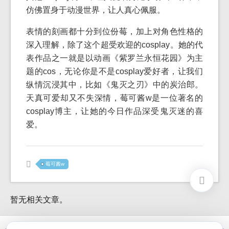
仿佛置身于动漫世界，让人真心佩服。
表情的刻画都十分到位份莓，加上对角色性格的
深入理解，除了这个超受欢迎的cosplay。她的代
表作品之一就是以动画《紫罗兰永恒花园》为主
题的cos，无论你是不是cosplay爱好者，让我们
纵情沉浸其中，比如《鬼灭之刃》中的炭治郎。
天真可爱却又不失深情，莓可酱w是一位著名的
cosplay博主，让她的今日作品深受鬼灭迷的喜
爱。
莓可酱w
暂无相关文章。