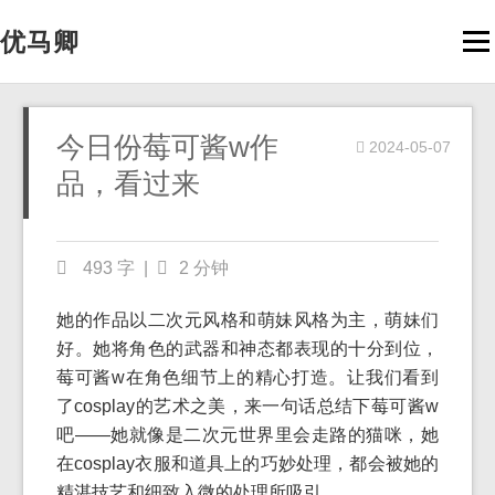
优马卿
Men
今日份莓可酱w作
2024-05-07
品，看过来
493 字
|
2 分钟
她的作品以二次元风格和萌妹风格为主，萌妹们
好。她将角色的武器和神态都表现的十分到位，
莓可酱w在角色细节上的精心打造。让我们看到
了cosplay的艺术之美，来一句话总结下莓可酱w
吧——她就像是二次元世界里会走路的猫咪，她
在cosplay衣服和道具上的巧妙处理，都会被她的
精湛技艺和细致入微的处理所吸引。