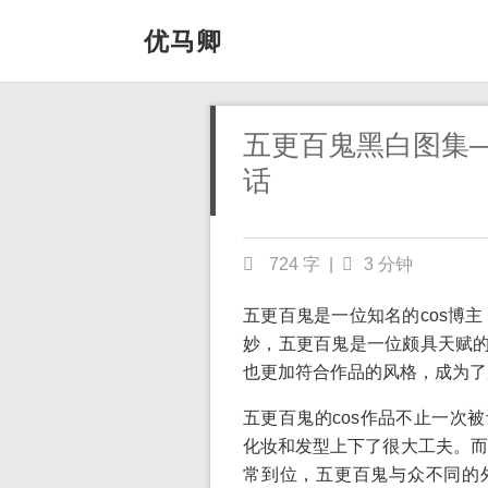
优马卿
五更百鬼黑白图集
话
724 字
|
3 分钟
五更百鬼是一位知名的cos博
妙，五更百鬼是一位颇具天赋的c
也更加符合作品的风格，成为了广
五更百鬼的cos作品不止一次
化妆和发型上下了很大工夫。而
常到位，五更百鬼与众不同的外