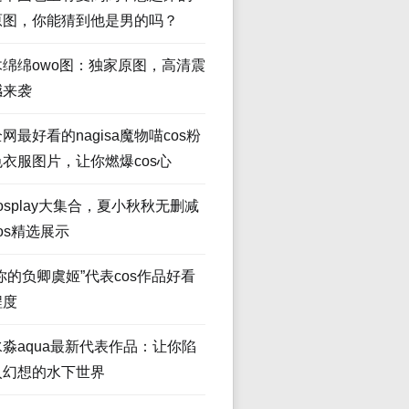
原图，你能猜到他是男的吗？
木绵绵owo图：独家原图，高清震
撼来袭
网最好看的nagisa魔物喵cos粉
色衣服图片，让你燃爆cos心
osplay大集合，夏小秋秋无删减
os精选展示
“你的负卿虞姬”代表cos作品好看
程度
水淼aqua最新代表作品：让你陷
入幻想的水下世界