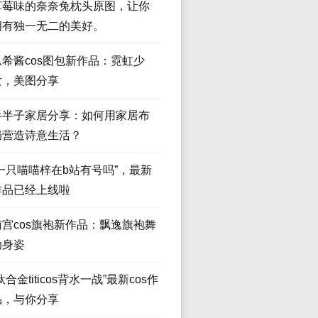
草莓味的奈奈兔枕头原图，让你
拥有独一无二的美好。
瓜希酱cos图包新作品：霓虹少
女，美图分享
半半子家居分享：如何用家居布
局营造诗意生活？
“一只喵喵梓在b站有号吗”，最新
作品已经上线啦
南宫cos旗袍新作品：飘逸旗袍舞
动身姿
钛合金titicos背水一战”最新cos作
品，与你分享