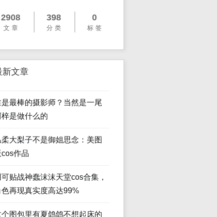
2908
398
0
文 章
分 类
标 签
最新文章
谁是最棒的摄影师？当然是一尾
阿梓是做什么的
温柔大梨子不是御姐思念：美图
cos作品
创可贴战神蠢沫沫天堂cos合集，
角色再现真实度高达99%
这个图包里有夏鸽鸽不想起床的