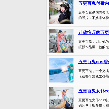
五更百鬼付费内
五更百鬼是国内知名
的照片，不妨来体验一
让你惊叹的五更百
五更百鬼，因此他的
摄影作品里，他的鬼切和
五更百鬼cos
五更百鬼，一个充满
论在哪个角色里都能
五更百鬼女仆c
五更百鬼女仆cos
她分享了很多技巧和心