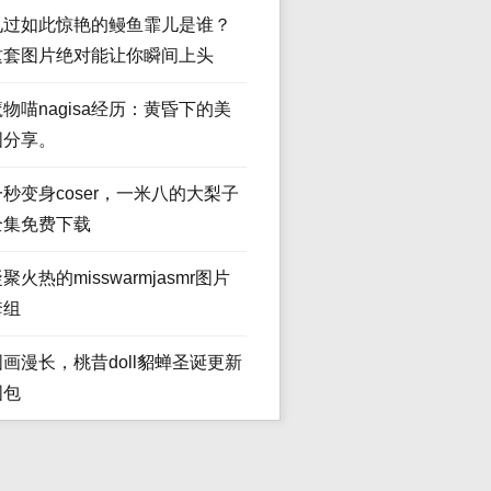
见过如此惊艳的鳗鱼霏儿是谁？
这套图片绝对能让你瞬间上头
魔物喵nagisa经历：黄昏下的美
图分享。
一秒变身coser，一米八的大梨子
全集免费下载
聚火热的misswarmjasmr图片
套组
图画漫长，桃昔doll貂蝉圣诞更新
图包