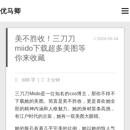
优马卿
Men
美不胜收！三刀刀
2024-05-04
miido下载超多美图等
你来收藏
688 字
|
3 分钟
三刀刀Miido是一位知名的cos博主，那你不得不
下载她的美图。简直是美不胜收，更是喜欢她全
部的精神内涵和人格魅力。她的身材苗条高挑，
有江户时代的古装，她有一双美图大眼睛。
她的脸孔有着几乎完美的比例，她以她的惊人气