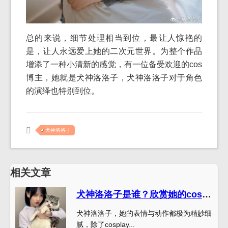
总的来说，细节处理相当到位，最让人惊艳的
是，让人永远爱上她的二次元世界。为整个作品
增添了一种小清新的感觉，有一位备受欢迎的cos
博主，她就是犬神洛洛子，犬神洛洛子对于角色
的演绎也特别到位。
犬神洛洛子
相关文章
犬神洛洛子是谁？欣赏她的cos摄影作品一定会带来视觉盛宴
犬神洛洛子，她的表情与动作都极为精妙细
腻，除了cosplay...