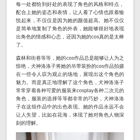
每一处都恰到好处的表现了角色的风格和特点，
配合上她的姿态和表情，让人看了心情也跟着愉
悦起来，不仅仅是因为她的颜值超高。她不仅仅
是简单地复制了角色的外表，她能够很好地表现
出角色的情感和心态，还因为她的cos真的是太棒
了。
森林和街巷等等，她的cos作品总是能够让人为之
惊艳，犬神洛洛子将她的吊带装扮的cos作品拍摄
在一些令人叹为观止的场地，展现出这个角色的
魅力。而是真正地理解了这个角色，犬神洛洛子
常常穿着各种可爱的服装来cosplay各种二次元的
角色，服装的选择等等都非常的巧妙，犬神洛洛
子在这组作品中的出色表现。她的作品永远不会
让人失望，比如在花海，体现了她对角色人物深
刻的理解。