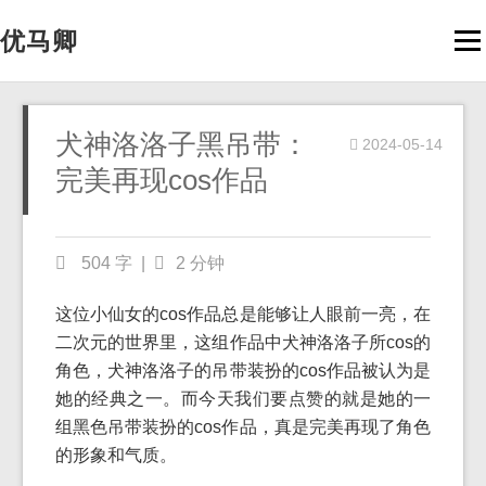
优马卿
Men
犬神洛洛子黑吊带：
2024-05-14
完美再现cos作品
504 字
|
2 分钟
这位小仙女的cos作品总是能够让人眼前一亮，在
二次元的世界里，这组作品中犬神洛洛子所cos的
角色，犬神洛洛子的吊带装扮的cos作品被认为是
她的经典之一。而今天我们要点赞的就是她的一
组黑色吊带装扮的cos作品，真是完美再现了角色
的形象和气质。