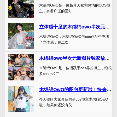
木绵绵OwO是一位极具天赋和热情的COS博
主，有着广泛的爱好...
立体感十足的木绵绵owo半次元美图震撼登场
木绵绵OwO，木绵绵OwO的cos作品中充满
了立体感，在二次...
木绵绵owo半次元新图片独家放送，让你惊喜连连
木绵绵OwO是一位活跃于cos界的博主，给很
多coser和二...
木绵绵OwO的图包更新啦！快来下载吧
今天要给大家介绍的是cos博主木绵绵OwO
啦，如果你还没有关...