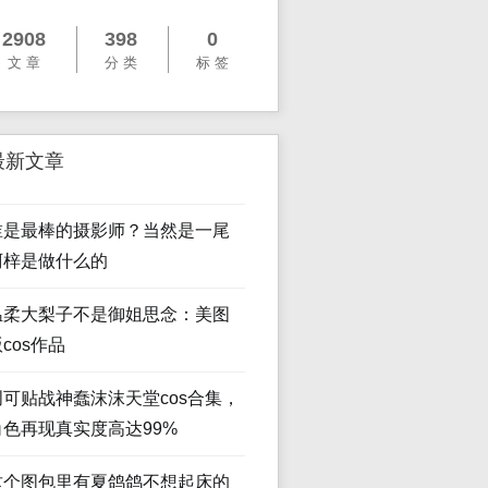
2908
398
0
文 章
分 类
标 签
最新文章
谁是最棒的摄影师？当然是一尾
阿梓是做什么的
温柔大梨子不是御姐思念：美图
cos作品
创可贴战神蠢沫沫天堂cos合集，
角色再现真实度高达99%
这个图包里有夏鸽鸽不想起床的