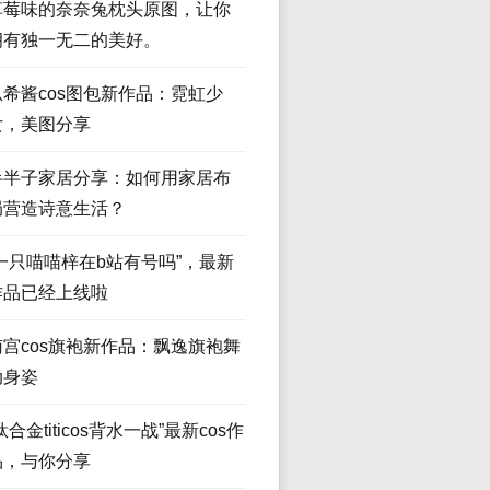
草莓味的奈奈兔枕头原图，让你
拥有独一无二的美好。
瓜希酱cos图包新作品：霓虹少
女，美图分享
半半子家居分享：如何用家居布
局营造诗意生活？
“一只喵喵梓在b站有号吗”，最新
作品已经上线啦
南宫cos旗袍新作品：飘逸旗袍舞
动身姿
钛合金titicos背水一战”最新cos作
品，与你分享