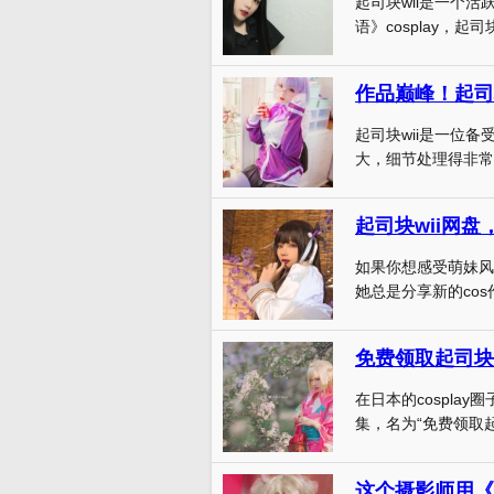
起司块wii是一个活
语》cosplay，起司块
作品巅峰！起司
起司块wii是一位
大，细节处理得非常到
起司块wii网
如果你想感受萌妹风
她总是分享新的cos
免费领取起司块
在日本的cosplay
集，名为“免费领取起 
这个摄影师用《