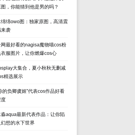
原图，你能猜到他是男的吗？
木绵绵owo图：独家原图，高清震
撼来袭
网最好看的nagisa魔物喵cos粉
色衣服图片，让你燃爆cos心
osplay大集合，夏小秋秋无删减
os精选展示
“你的负卿虞姬”代表cos作品好看
程度
水淼aqua最新代表作品：让你陷
入幻想的水下世界