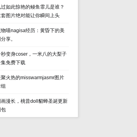
见过如此惊艳的鳗鱼霏儿是谁？
这套图片绝对能让你瞬间上头
魔物喵nagisa经历：黄昏下的美
图分享。
一秒变身coser，一米八的大梨子
全集免费下载
聚火热的misswarmjasmr图片
套组
图画漫长，桃昔doll貂蝉圣诞更新
图包