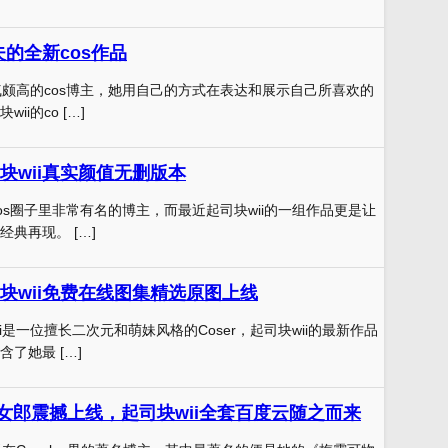
夫的全新cos作品
人气颇高的cos博主，她用自己的方式在表达和展示自己所喜欢的
ii的co […]
块wii真实颜值无删版本
cos圈子里非常有名的博主，而最近起司块wii的一组作品更是让
典再现。 […]
块wii免费在线图集精选原图上线
i是一位擅长二次元和萌妹风格的Coser，起司块wii的最新作品
了她最 […]
s女郎震撼上线，起司块wii全套百度云随之而来