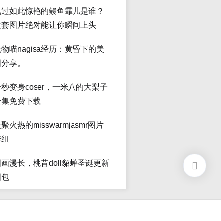
见过如此惊艳的鳗鱼霏儿是谁？
这套图片绝对能让你瞬间上头
魔物喵nagisa经历：黄昏下的美
图分享。
一秒变身coser，一米八的大梨子
全集免费下载
聚火热的misswarmjasmr图片
套组
图画漫长，桃昔doll貂蝉圣诞更新
图包