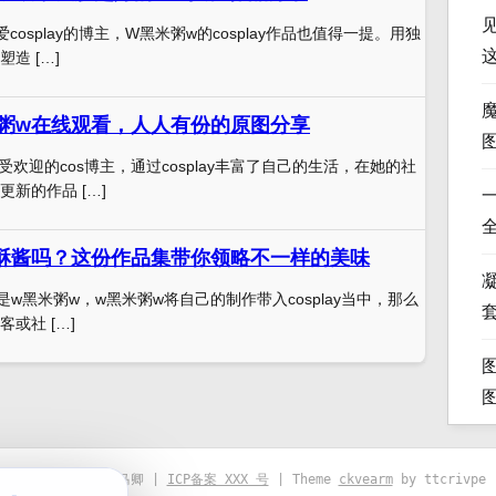
cosplay的博主，W黑米粥w的cosplay作品也值得一提。用独
造 […]
粥w在线观看，人人有份的原图分享
欢迎的cos博主，通过cosplay丰富了自己的生活，在她的社
新的作品 […]
酥酱吗？这份作品集带你领略不一样的美味
凝
r是w黑米粥w，w黑米粥w将自己的制作带入cosplay当中，那么
或社 […]
© 2021-2026 优马卿 |
ICP备案 XXX 号
| Theme
ckvearm
by ttcrivpe