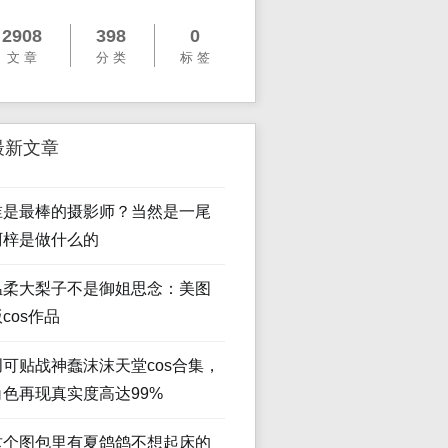
2908
398
0
文 章
分 类
标 签
最新文章
谁是最棒的摄影师？当然是一尾
阿梓是做什么的
温柔大梨子不是御姐思念：美图
cos作品
创可贴战神蠢沫沫天堂cos合集，
角色再现真实度高达99%
这个图包里有夏鸽鸽不想起床的