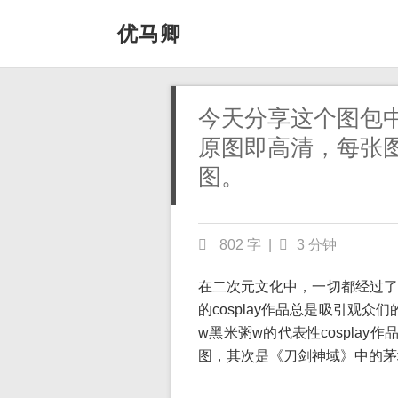
优马卿
今天分享这个图包
原图即高清，每张
图。
802 字
|
3 分钟
在二次元文化中，一切都经过了
的cosplay作品总是吸引观
w黑米粥w的代表性cospla
图，其次是《刀剑神域》中的茅