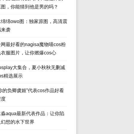
原图，你能猜到他是男的吗？
木绵绵owo图：独家原图，高清震
撼来袭
网最好看的nagisa魔物喵cos粉
色衣服图片，让你燃爆cos心
osplay大集合，夏小秋秋无删减
os精选展示
“你的负卿虞姬”代表cos作品好看
程度
水淼aqua最新代表作品：让你陷
入幻想的水下世界