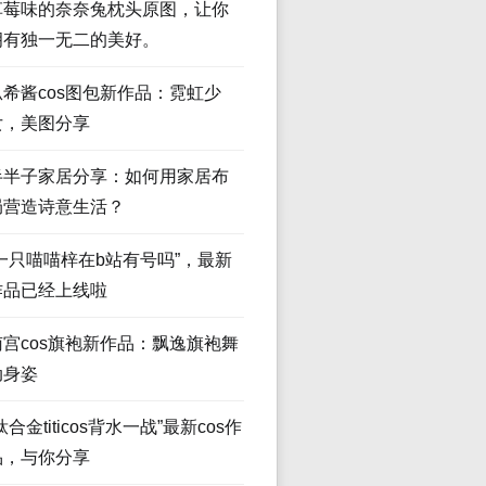
草莓味的奈奈兔枕头原图，让你
拥有独一无二的美好。
瓜希酱cos图包新作品：霓虹少
女，美图分享
半半子家居分享：如何用家居布
局营造诗意生活？
“一只喵喵梓在b站有号吗”，最新
作品已经上线啦
南宫cos旗袍新作品：飘逸旗袍舞
动身姿
钛合金titicos背水一战”最新cos作
品，与你分享