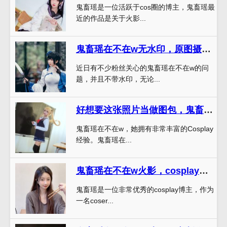
鬼畜瑶是一位活跃于cos圈的博主，鬼畜瑶最
近的作品是关于火影...
鬼畜瑶在不在w无水印，原图摄影大赏揭晓
近日有不少粉丝关心的鬼畜瑶在不在w的问
题，并且不带水印，无论...
好想要这张照片当做图包，鬼畜瑶在不在w奶牛被萌化了~
鬼畜瑶在不在w，她拥有非常丰富的Cosplay
经验。鬼畜瑶在...
鬼畜瑶在不在w火影，cosplay精选大合集，银色闪光照片分享。
鬼畜瑶是一位非常优秀的cosplay博主，作为
一名coser...