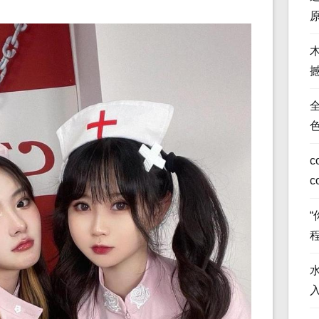
全
c
c