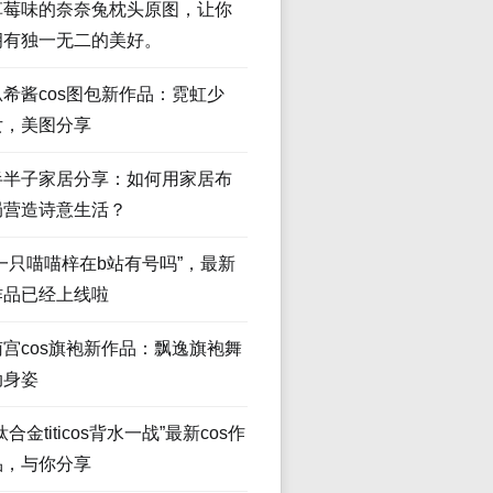
草莓味的奈奈兔枕头原图，让你
拥有独一无二的美好。
瓜希酱cos图包新作品：霓虹少
女，美图分享
半半子家居分享：如何用家居布
局营造诗意生活？
“一只喵喵梓在b站有号吗”，最新
作品已经上线啦
南宫cos旗袍新作品：飘逸旗袍舞
动身姿
钛合金titicos背水一战”最新cos作
品，与你分享