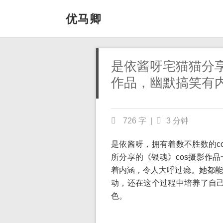
优马卿
是依酱呀宅猫猫分享
作品，幽默搞笑有
726 字
|
3 分钟
是依酱呀，拥有着数不胜数的co
所分享的《银魂》cos摄影作
着内涵，令人大呼过瘾。她都能
动，还在这个过程中培养了自己独
色。