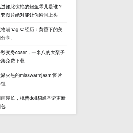
见过如此惊艳的鳗鱼霏儿是谁？
这套图片绝对能让你瞬间上头
魔物喵nagisa经历：黄昏下的美
图分享。
一秒变身coser，一米八的大梨子
全集免费下载
聚火热的misswarmjasmr图片
套组
图画漫长，桃昔doll貂蝉圣诞更新
图包