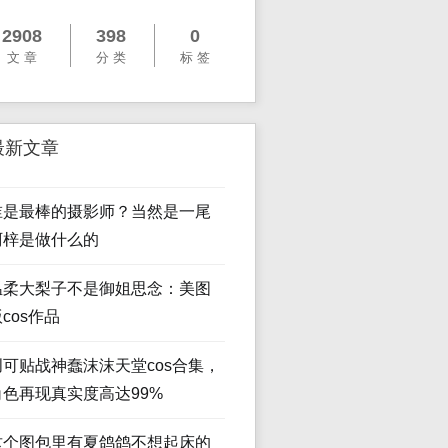
2908
398
0
文 章
分 类
标 签
最新文章
谁是最棒的摄影师？当然是一尾
阿梓是做什么的
温柔大梨子不是御姐思念：美图
cos作品
创可贴战神蠢沫沫天堂cos合集，
角色再现真实度高达99%
这个图包里有夏鸽鸽不想起床的