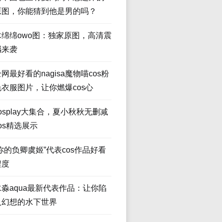
原图，你能猜到他是男的吗？
木绵绵owo图：独家原图，高清震
撼来袭
网最好看的nagisa魔物喵cos粉
色衣服图片，让你燃爆cos心
osplay大集合，夏小秋秋无删减
os精选展示
“你的负卿虞姬”代表cos作品好看
程度
水淼aqua最新代表作品：让你陷
入幻想的水下世界