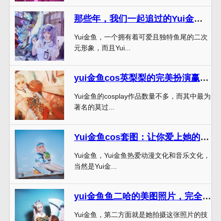
那些年，我们一起追过的Yui金鱼男朋友cos作品。
Yui金鱼，一个拥有着可爱且独特鱼尾的二次
元形象，而且Yui...
yui金鱼cos英梨梨的完美扮演赢得无数粉丝的追捧
Yui金鱼的cosplay作品数量不多，而其中最为
著名的莫过...
Yui金鱼cos套图：让你爱上她的魅力
Yui金鱼，Yui金鱼热爱动漫文化和音乐文化，
当然是Yui金...
yui金鱼鱼二哈的美图照片，完全可以当作桌面壁纸
Yui金鱼，第二方面就是她拍摄这张照片的技