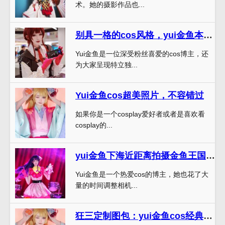
术。她的摄影作品也...
别具一格的cos风格，yui金鱼本人素颜图片原图最新分享
Yui金鱼是一位深受粉丝喜爱的cos博主，还
为大家呈现特立独...
Yui金鱼cos超美照片，不容错过
如果你是一个cosplay爱好者或者是喜欢看
cosplay的...
yui金鱼下海近距离拍摄金鱼王国，分享此行摄影心得
Yui金鱼是一个热爱cos的博主，她也花了大
量的时间调整相机...
狂三定制图包：yui金鱼cos经典作品唯美无比