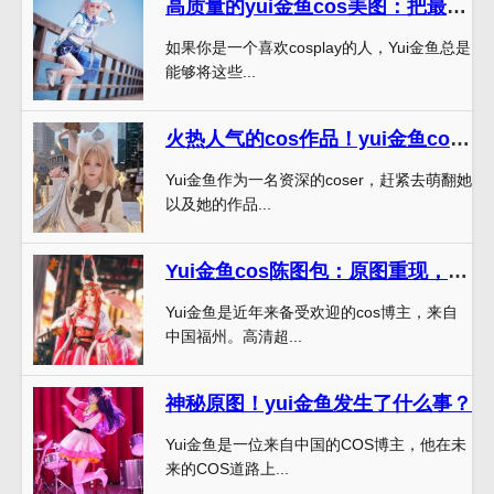
高质量的yui金鱼cos美图：把最美好的瞬间完美刻印下来
如果你是一个喜欢cosplay的人，Yui金鱼总是
能够将这些...
火热人气的cos作品！yui金鱼cos阿拉伯美图赏析
Yui金鱼作为一名资深的coser，赶紧去萌翻她
以及她的作品...
Yui金鱼cos陈图包：原图重现，高清超美
Yui金鱼是近年来备受欢迎的cos博主，来自
中国福州。高清超...
神秘原图！yui金鱼发生了什么事？
Yui金鱼是一位来自中国的COS博主，他在未
来的COS道路上...