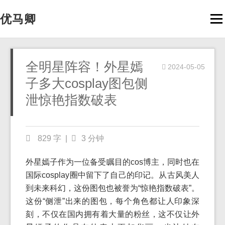
优马卿
Men
全明星阵容！外星嫣
2024-05-05
子多大cosplay图包侧
泄惊艳指数破表
829 字
|
3 分钟
外星嫣子作为一位备受瞩目的cos博主，同时也在
国际cosplay圈中留下了自己的印记。从古风美人
到未来科幻，这份图包也被誉为“惊艳指数破表”。
这份“侧泄”出来的图包，每个角色都让人印象深
刻，不仅在国内拥有着大量的粉丝，这不仅让外