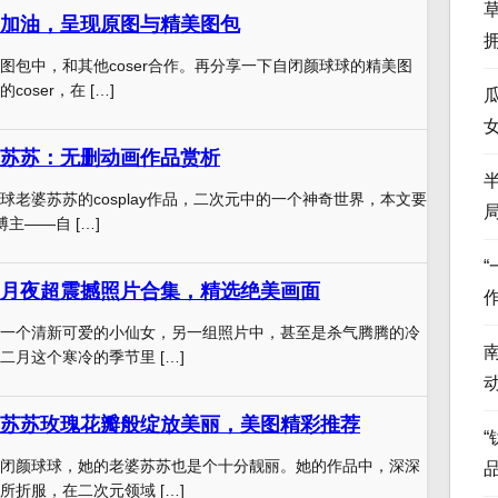
加油，呈现原图与精美图包
图包中，和其他coser合作。再分享一下自闭颜球球的精美图
oser，在 […]
苏苏：无删动画作品赏析
球老婆苏苏的cosplay作品，二次元中的一个神奇世界，本文要
主——自 […]
月夜超震撼照片合集，精选绝美画面
一个清新可爱的小仙女，另一组照片中，甚至是杀气腾腾的冷
二月这个寒冷的季节里 […]
苏苏玫瑰花瓣般绽放美丽，美图精彩推荐
“
闭颜球球，她的老婆苏苏也是个十分靓丽。她的作品中，深深
所折服，在二次元领域 […]