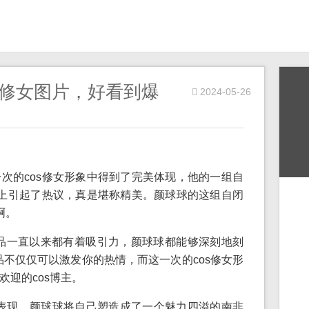
s修女图片，好看到爆
2024-05-26
次的cos修女形象中得到了完美体现，他的一组自
络上引起了热议，真是堪称精美。颜球球的这组自闭
啊。
品一直以来都有着吸引力，颜球球都能够深刻地刻
品不仅仅可以激发你的热情，而这一次的cos修女形
迎的cos博主。
中的表现，颜球球将自己塑造成了一个魅力四溢的南非