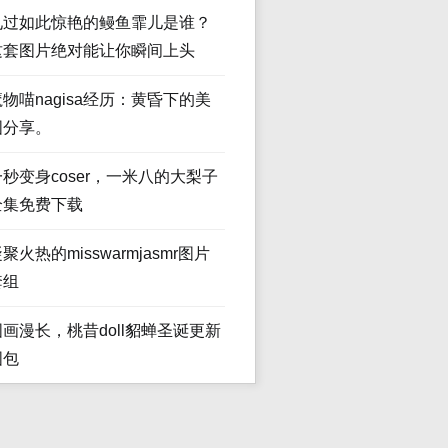
见过如此惊艳的鳗鱼霏儿是谁？
这套图片绝对能让你瞬间上头
魔物喵nagisa经历：黄昏下的美
图分享。
一秒变身coser，一米八的大梨子
全集免费下载
聚火热的misswarmjasmr图片
套组
图画漫长，桃昔doll貂蝉圣诞更新
图包