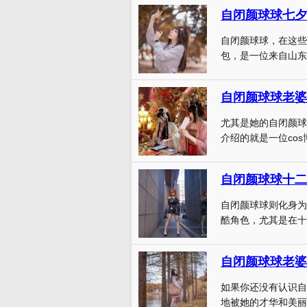
自闭颜球球七夕
自闭颜球球，在这些
包，是一位来自山东的c
自闭颜球球老婆
尤其是她的自闭颜球
介绍的就是一位cos博
自闭颜球球十二
自闭颜球球则化身为
酷角色，尤其是在十
自闭颜球球老婆
如果你还没有认识自
地被她的才华和美丽