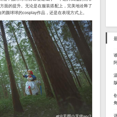
方面的提升。无论是在服装搭配上，完美地诠释了
自闭颜球球的cosplay作品，还是在表现方式上。
版