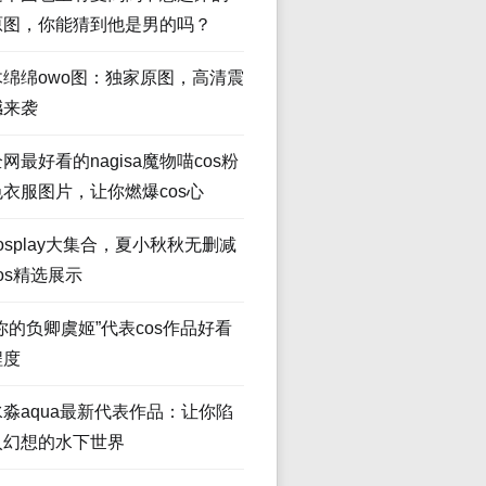
原图，你能猜到他是男的吗？
木绵绵owo图：独家原图，高清震
撼来袭
网最好看的nagisa魔物喵cos粉
色衣服图片，让你燃爆cos心
osplay大集合，夏小秋秋无删减
os精选展示
“你的负卿虞姬”代表cos作品好看
程度
水淼aqua最新代表作品：让你陷
入幻想的水下世界