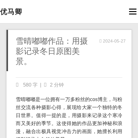
优马卿
Men
雪晴嘟嘟作品：用摄
2024-05-27
影记录冬日原图美
景。
580 字
|
2 分钟
雪晴嘟嘟是一位拥有一万多粉丝的cos博主，与粉
丝交流各种摄影心得，展现给大家一个独特的冬
日世界。值得一提的是，用摄影来记录这个寒冷
而又美好的季节。这使得她的作品更加神秘和浪
漫，融合出极具视觉冲击力的画面，她擅长利用