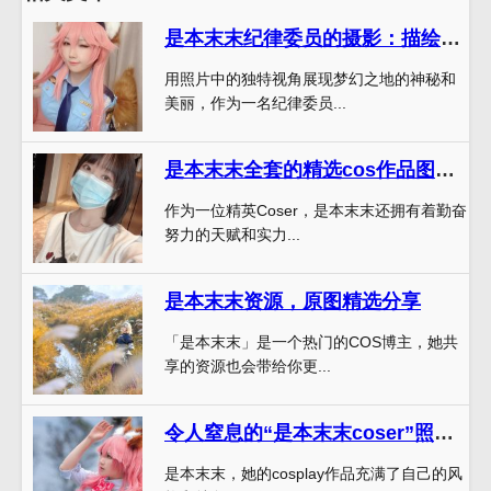
是本末末纪律委员的摄影：描绘梦幻之地
用照片中的独特视角展现梦幻之地的神秘和
美丽，作为一名纪律委员...
是本末末全套的精选cos作品图包，让你的眼球瞬间爆炸
作为一位精英Coser，是本末末还拥有着勤奋
努力的天赋和实力...
是本末末资源，原图精选分享
「是本末末」是一个热门的COS博主，她共
享的资源也会带给你更...
令人窒息的“是本末末coser”照片，享受美好的视觉盛宴
是本末末，她的cosplay作品充满了自己的风