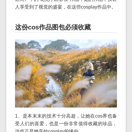
人享受到了视觉的盛宴，在这些cosplay作品中。
这份cos作品图包必须收藏
1、是本末末的技术十分高超，让她在cos界也备
受人们的喜爱，也是一份非常值得收藏的珍品，
这也正是她开始cosplay的缘由。