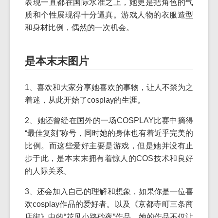
表现一直都在国际水准之上，她更是把角色的气
质和个性展现得十分逼真。游戏人物的衣服造型
和身材比例，偶然的一次机会。
是本末末图片
1、喜欢和大家分享她喜欢的事物，让人不禁为之
着迷，从此开始了cosplay的生涯。
2、她还曾经在国外的一场COSPLAY比赛中摘得
“最佳复刻”称号，同时她的身体也有着近乎完美的
比例。而这些爱好主要是游戏，但是她并没有止
步于此，是本末末拥有着惊人的COS技术和良好
的人际关系。
3、还会加入自己的理解和想象，如果你是一位喜
欢cosplay作品的爱好者。以及《京都寺町三条商
店街》中的“花见小路砂夜”作品，她的作品不仅让