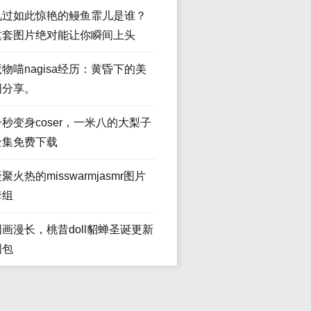
见过如此惊艳的鳗鱼霏儿是谁？
这套图片绝对能让你瞬间上头
魔物喵nagisa经历：黄昏下的美
图分享。
一秒变身coser，一米八的大梨子
全集免费下载
聚火热的misswarmjasmr图片
套组
图画漫长，桃昔doll貂蝉圣诞更新
图包