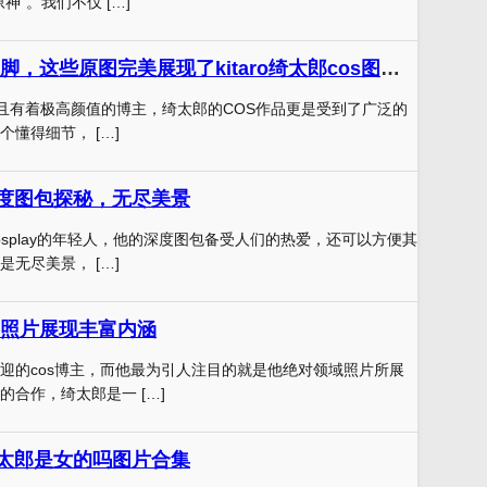
神”。我们不仅 […]
细节是最好的注脚，这些原图完美展现了kitaro绮太郎cos图的所有元素
y并且有着极高颜值的博主，绮太郎的COS作品更是受到了广泛的
懂得细节， […]
深度图包探秘，无尽美景
osplay的年轻人，他的深度图包备受人们的热爱，还可以方便其
无尽美景， […]
照片展现丰富内涵
迎的cos博主，而他最为引人注目的就是他绝对领域照片所展
的合作，绮太郎是一 […]
o绮太郎是女的吗图片合集