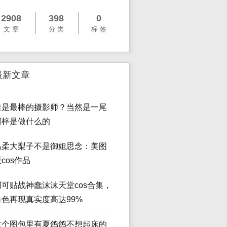
2908
398
0
文 章
分 类
标 签
最新文章
谁是最棒的摄影师？当然是一尾
阿梓是做什么的
温柔大梨子不是御姐思念：美图
cos作品
创可贴战神蠢沫沫天堂cos合集，
角色再现真实度高达99%
这个图包里有夏鸽鸽不想起床的