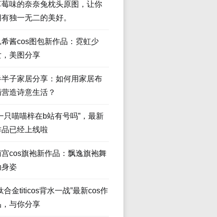
草莓味的奈奈兔枕头原图，让你
拥有独一无二的美好。
瓜希酱cos图包新作品：霓虹少
女，美图分享
半半子家居分享：如何用家居布
局营造诗意生活？
“一只喵喵梓在b站有号吗”，最新
作品已经上线啦
南宫cos旗袍新作品：飘逸旗袍舞
动身姿
钛合金titicos背水一战”最新cos作
品，与你分享