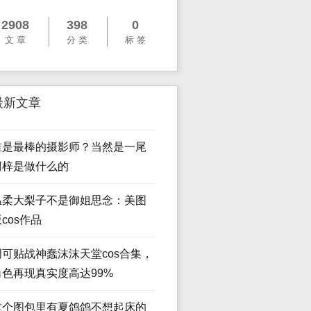
2908
398
0
文 章
分 类
标 签
最新文章
谁是最棒的摄影师？当然是一尾
阿梓是做什么的
温柔大梨子不是御姐思念：美图
cos作品
创可贴战神蠢沫沫天堂cos合集，
角色再现真实度高达99%
这个图包里有夏鸽鸽不想起床的