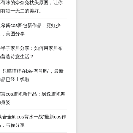
草莓味的奈奈兔枕头原图，让你
拥有独一无二的美好。
瓜希酱cos图包新作品：霓虹少
女，美图分享
半半子家居分享：如何用家居布
局营造诗意生活？
“一只喵喵梓在b站有号吗”，最新
作品已经上线啦
南宫cos旗袍新作品：飘逸旗袍舞
动身姿
钛合金titicos背水一战”最新cos作
品，与你分享