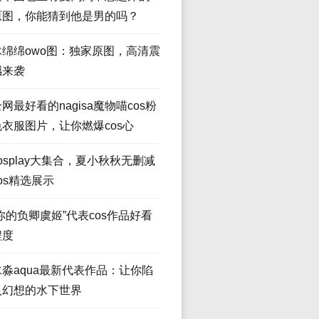
原图，你能猜到他是男的吗？
木绵绵owo图：独家原图，高清震
撼来袭
网最好看的nagisa魔物喵cos粉
色衣服图片，让你燃爆cos心
osplay大集合，夏小秋秋无删减
os精选展示
“你的负卿虞姬”代表cos作品好看
程度
水淼aqua最新代表作品：让你陷
入幻想的水下世界