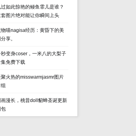
见过如此惊艳的鳗鱼霏儿是谁？
这套图片绝对能让你瞬间上头
魔物喵nagisa经历：黄昏下的美
图分享。
一秒变身coser，一米八的大梨子
全集免费下载
聚火热的misswarmjasmr图片
套组
图画漫长，桃昔doll貂蝉圣诞更新
图包