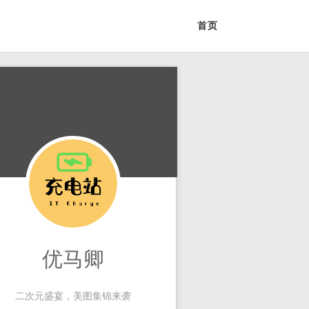
首页
优马卿
二次元盛宴，美图集锦来袭