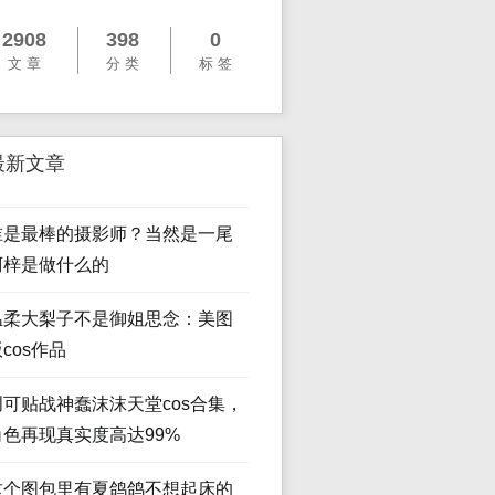
2908
398
0
文 章
分 类
标 签
最新文章
谁是最棒的摄影师？当然是一尾
阿梓是做什么的
温柔大梨子不是御姐思念：美图
cos作品
创可贴战神蠢沫沫天堂cos合集，
角色再现真实度高达99%
这个图包里有夏鸽鸽不想起床的