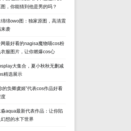
原图，你能猜到他是男的吗？
木绵绵owo图：独家原图，高清震
撼来袭
网最好看的nagisa魔物喵cos粉
色衣服图片，让你燃爆cos心
osplay大集合，夏小秋秋无删减
os精选展示
“你的负卿虞姬”代表cos作品好看
程度
水淼aqua最新代表作品：让你陷
入幻想的水下世界