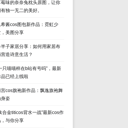
草莓味的奈奈兔枕头原图，让你
拥有独一无二的美好。
瓜希酱cos图包新作品：霓虹少
女，美图分享
半半子家居分享：如何用家居布
局营造诗意生活？
“一只喵喵梓在b站有号吗”，最新
作品已经上线啦
南宫cos旗袍新作品：飘逸旗袍舞
动身姿
钛合金titicos背水一战”最新cos作
品，与你分享