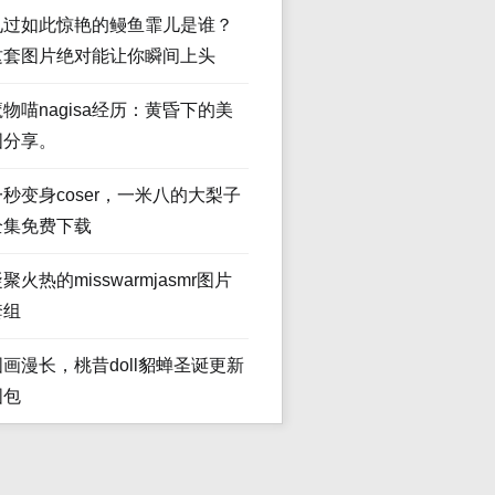
见过如此惊艳的鳗鱼霏儿是谁？
这套图片绝对能让你瞬间上头
魔物喵nagisa经历：黄昏下的美
图分享。
一秒变身coser，一米八的大梨子
全集免费下载
聚火热的misswarmjasmr图片
套组
图画漫长，桃昔doll貂蝉圣诞更新
图包