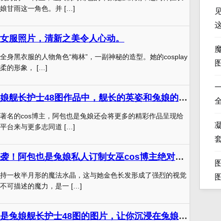
娘甘雨这一角色。并 […]
女服照片，清新之美令人心动。
身黑衣服的人物角色“梅林”，一副神秘的造型。她的cosplay
的形象， […]
这个阿包也是兔娘舰长护士48图作品中，舰长的英姿和兔娘的可爱完美融合。
著名的cos博主，阿包也是兔娘还会将更多的精彩作品呈现给
凝
平台来与更多志同道 […]
绝美原图重磅来袭！阿包也是兔娘私人订制女巫cos博主绝对不容错过
持一枚半月形的魔法水晶，这与她金色长发形成了强烈的视觉
不可描述的魔力，是一 […]
一组代表阿包也是兔娘舰长护士48图的图片，让你沉浸在兔娘的世界里。