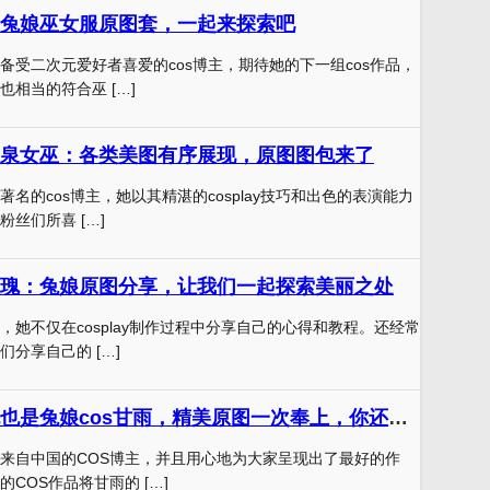
兔娘巫女服原图套，一起来探索吧
备受二次元爱好者喜爱的cos博主，期待她的下一组cos作品，
相当的符合巫 […]
泉女巫：各类美图有序展现，原图图包来了
名的cos博主，她以其精湛的cosplay技巧和出色的表演能力
丝们所喜 […]
瑰：兔娘原图分享，让我们一起探索美丽之处
，她不仅在cosplay制作过程中分享自己的心得和教程。还经常
分享自己的 […]
万众期待的阿包也是兔娘cos甘雨，精美原图一次奉上，你还在等什么？
来自中国的COS博主，并且用心地为大家呈现出了最好的作
COS作品将甘雨的 […]