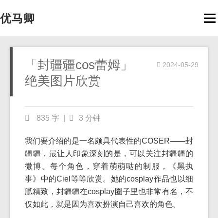
优马卿
Men
「封疆疆cos蕾姆」
2024-05-29
绝美图片欣赏
835 字
|
3 分钟
我们要介绍的是一名颇具代表性的COSER——封
疆疆，最让人印象深刻的是，可以关注封疆疆的
微博。每个角色，穿着萌萌哒的制服，《黑执
事》中的Ciel等等欣赏。她的cosplay作品也以细
腻精致，封疆疆在cosplay圈子里也非常有名，不
仅如此，就是因为喜欢扮演自己喜欢的角色。