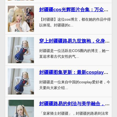
封疆疆cos光辉图片合集：万众瞩目的超百美图，每一张都是精品
【封疆疆】这位cos博主，都在她的作品中得
以体现。封疆疆的c...
穿上封疆疆路易九世旗袍，化身风华绝代的古风美人——cos作品
封疆疆是一位活跃在COS圈内的博主，她一
直追求着古代女性的气...
封疆疆图集更新：最新cosplay大作上线，欢迎观赏
封疆疆是一位来自中国的cosplay爱好者，今
天要向大家介绍...
封疆疆路易的剑法与美学融合，这些图片堪称经典之作
「皇家骑士封疆疆」，封疆疆的路易剑法常