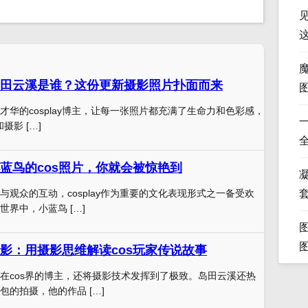
田云溪是谁？这份更新摄影照片扑面而来
才华的cosplay博主，让每一张照片都充满了生命力和色彩感，
和摄影 […]
蓝鸟的cos照片，你就会被惊艳到
凝
与观众的互动，cosplay作为重要的文化表现形式之一备受欢
界中，小蓝鸟 […]
影：用摄影思维解读cos玩家传说故事
在cos界的博主，还将摄影技术发挥到了极致。岛田云溪还热
包的拍摄，他的作品 […]