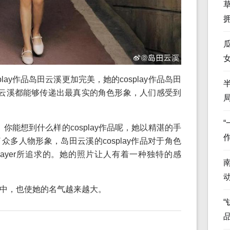
lay作品岛田云溪更加完美，她的cosplay作品岛田
田云溪都能够传递出最真实的角色形象，人们感受到
。
y，你能想到什么样的cosplay作品呢，她以精湛的手
多人物形象，岛田云溪的cosplay作品对于角色
layer所追求的。她的照片让人有着一种独特的感
中，也使她的名气越来越大。
“