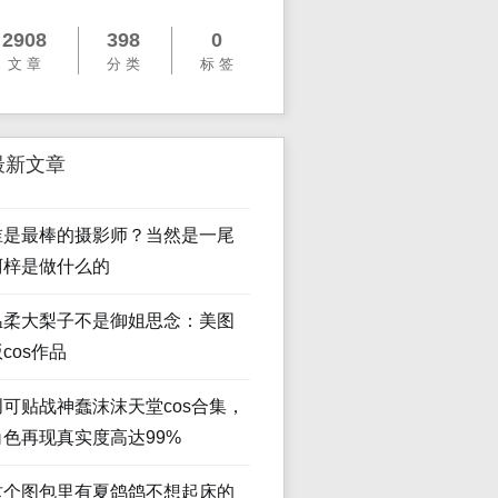
2908
398
0
文 章
分 类
标 签
最新文章
谁是最棒的摄影师？当然是一尾
阿梓是做什么的
温柔大梨子不是御姐思念：美图
cos作品
创可贴战神蠢沫沫天堂cos合集，
角色再现真实度高达99%
这个图包里有夏鸽鸽不想起床的