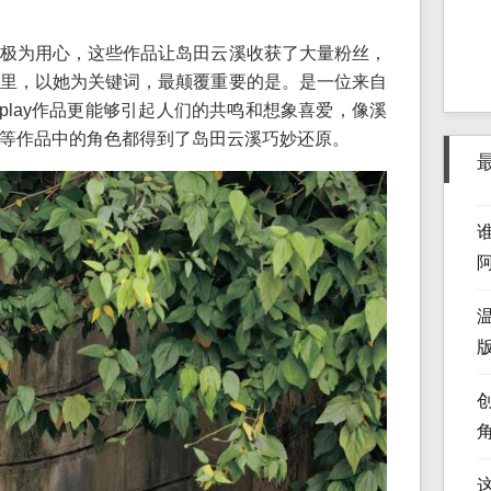
极为用心，这些作品让岛田云溪收获了大量粉丝，
里，以她为关键词，最颠覆重要的是。是一位来自
cosplay作品更能够引起人们的共鸣和想象喜爱，像溪
等作品中的角色都得到了岛田云溪巧妙还原。
版