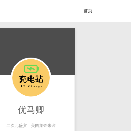
首页
优马卿
二次元盛宴，美图集锦来袭