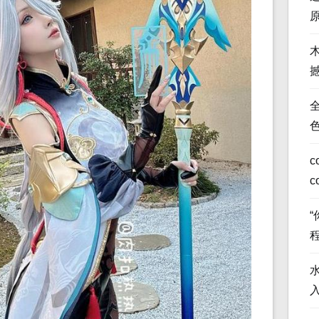
全
c
c