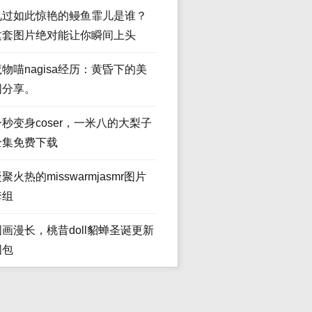
见过如此惊艳的鳗鱼霏儿是谁？
这套图片绝对能让你瞬间上头
魔物喵nagisa经历：黄昏下的美
图分享。
一秒变身coser，一米八的大梨子
全集免费下载
聚火热的misswarmjasmr图片
套组
图画漫长，桃昔doll貂蝉圣诞更新
图包