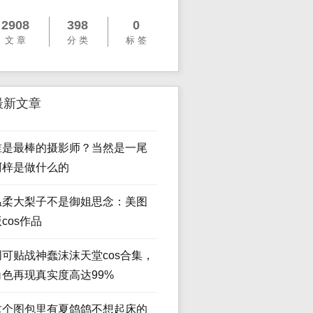
2908
398
0
文 章
分 类
标 签
最新文章
谁是最棒的摄影师？当然是一尾
阿梓是做什么的
温柔大梨子不是御姐思念：美图
cos作品
创可贴战神蠢沫沫天堂cos合集，
角色再现真实度高达99%
这个图包里有夏鸽鸽不想起床的