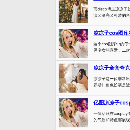
而disco博主凉
演又漂亮又可爱的角色
凉凉子cos图库
这个cos图库中的
男宅女的喜爱，二次
凉凉子全套夸克
凉凉子是一位非常出
罗斯》角色扮演是近年
亿图凉凉子co
一位活跃在cospla
的气质和特点都展现得