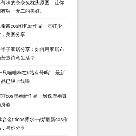
草莓味的奈奈兔枕头原图，让你
拥有独一无二的美好。
瓜希酱cos图包新作品：霓虹少
女，美图分享
半半子家居分享：如何用家居布
局营造诗意生活？
“一只喵喵梓在b站有号吗”，最新
作品已经上线啦
南宫cos旗袍新作品：飘逸旗袍舞
动身姿
钛合金titicos背水一战”最新cos作
品，与你分享