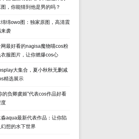
原图，你能猜到他是男的吗？
木绵绵owo图：独家原图，高清震
撼来袭
网最好看的nagisa魔物喵cos粉
色衣服图片，让你燃爆cos心
osplay大集合，夏小秋秋无删减
os精选展示
“你的负卿虞姬”代表cos作品好看
程度
水淼aqua最新代表作品：让你陷
入幻想的水下世界