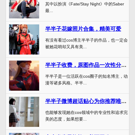
其中以扮演《Fate/Stay Night》中的Saber
最...
半半子花嫁照片合集，精美可爱
有没有看过cos博主半半子的作品，也一定会
被她花哨却又具有美...
半半子收费，原图作品一次性分享全部
半半子是一位活跃在cos圈子的知名博主，动
漫等诸多风格。半半...
半半子微博超话贴心为你推荐唯美cos图片盘点
也能够发现她在cos领域中的专业性和追求完
美的态度，如果想要...