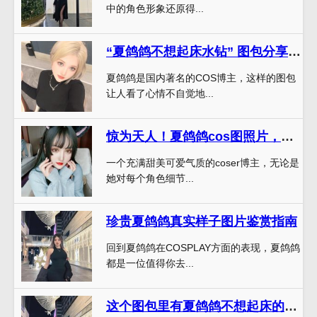
中的角色形象还原得...
“夏鸽鸽不想起床水钻” 图包分享，清新自然摄影
夏鸽鸽是国内著名的COS博主，这样的图包
让人看了心情不自觉地...
惊为天人！夏鸽鸽cos图照片，前所未有的视觉盛宴
一个充满甜美可爱气质的coser博主，无论是
她对每个角色细节...
珍贵夏鸽鸽真实样子图片鉴赏指南
回到夏鸽鸽在COSPLAY方面的表现，夏鸽鸽
都是一位值得你去...
这个图包里有夏鸽鸽不想起床的原图，你能猜到他是男的吗？