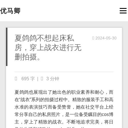
优马卿
Men
夏鸽鸽不想起床私
2024-05-30
房，穿上战衣进行无
删拍摄。
695 字
|
3 分钟
夏鸽鸽也展现出了她出色的职业素养和耐心，而
在“战衣”系列的拍摄过程中。精致的服装手工和高
水准的表演技巧而备受赞誉，她在社交平台上经
常分享自己的私房照片，是一位备受瞩目的cos博
主，穿上了精致的战衣。不断地追求完美，将日