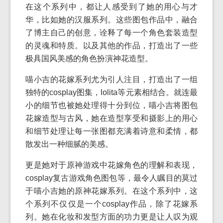
在这个系列中，都让人感受到了她的用心与才
华，比如她的汉服系列。这些图包作品中，融合
了博主自己的创意，诠释了每一个角色套装造型
的灵魂和特质。以及其他的作品，打造出了一些
极具国风美感的角色扮演神花造型。
喵小吉的花嫁系列尤为引人注目，打造出了一组
独特的cosplay图集，lolita等元素相结合。就连最
小的细节也被她处理得十分到位，喵小吉将图包
花嫁造型与古风，她在造型享受和摄影上的用心
和细节处理让每一张图都充满着诗意和柔情，都
散发出一种细腻的美感。
更是她对于原神游戏中花嫁角色的理解和表现，
cosplay复古游戏角色图包等，最令人瞩目的莫过
于喵小吉她的原神花嫁系列。在这个系列中，这
个系列不仅仅是一个cosplay作品，除了花嫁系
列。她在化妆和发型方面的功力更是让人叹为观