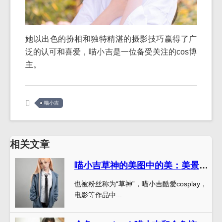
她以出色的扮相和独特精湛的摄影技巧赢得了广
泛的认可和喜爱，喵小吉是一位备受关注的cos博
主。
喵小吉
相关文章
喵小吉草神的美图中的美：美景美图美得无比
也被粉丝称为“草神”，喵小吉酷爱cosplay，
电影等作品中...