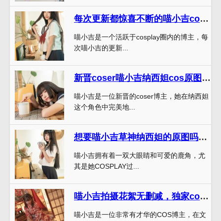
每次更新都惊喜不断的喵小吉cos图片网站
喵小吉是一个活跃于cosplay圈内的博主，每
次喵小吉的更新...
新晋coser喵小吉纳西妲cos原图大赏，让你看个够
喵小吉是一位新晋的coser博主，她在纳西妲
这个角色中完美地...
想要喵小吉草神纳西妲的原图吗？快来这里看看吧
喵小吉拥有着一双大眼睛和可爱的鹿角，尤
其是她COSPLAY过...
喵小吉拍摄花絮无删减，独家cos照片曝光
喵小吉是一位非常有才华的COS博主，在文