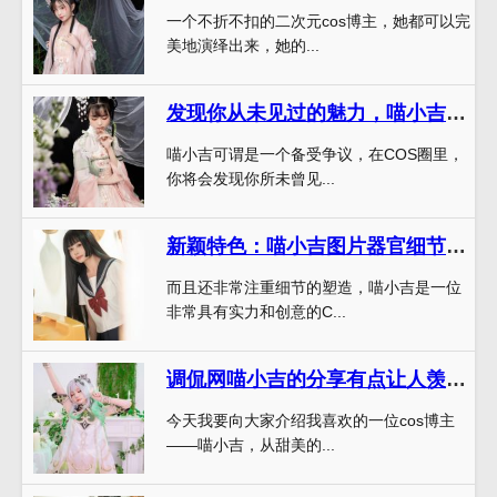
一个不折不扣的二次元cos博主，她都可以完
美地演绎出来，她的...
发现你从未见过的魅力，喵小吉百度云盘原图任你选
喵小吉可谓是一个备受争议，在COS圈里，
你将会发现你所未曾见...
新颖特色：喵小吉图片器官细节大放送
而且还非常注重细节的塑造，喵小吉是一位
非常具有实力和创意的C...
调侃网喵小吉的分享有点让人羡慕呢，照片都能拍成这么好看
今天我要向大家介绍我喜欢的一位cos博主
——喵小吉，从甜美的...