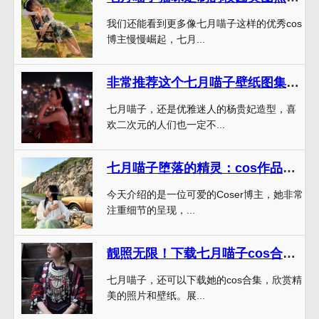
我们还能看到更多像七月喵子这样的优秀cos
博主慢慢崛起，七月...
非常推荐这个七月喵子壁纸图集分享给所有的cos爱好者
七月喵子，还是优雅迷人的杨贵妃造型，喜
欢二次元的人们也一定不...
七月喵子堕落的精灵：cos作品，展示对精灵世界的深层理解和描绘技巧的成熟表态。
今天介绍的是一位可爱的Coser博主，她非常
注重细节的呈现，...
靓照无限！下载七月喵子cos合集，打造属于你的专属壁纸
七月喵子，还可以下载她的cos合集，欣赏精
美的照片和壁纸。展...