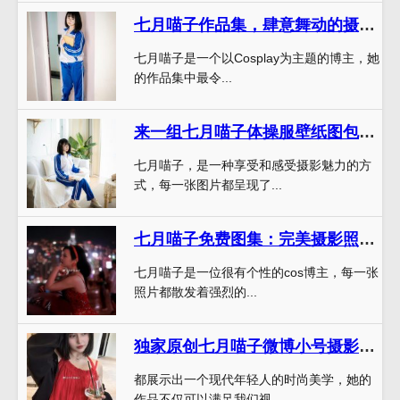
七月喵子作品集，肆意舞动的摄影原图
七月喵子是一个以Cosplay为主题的博主，她
的作品集中最令...
来一组七月喵子体操服壁纸图包，感受一下摄影的魅力吧
七月喵子，是一种享受和感受摄影魅力的方
式，每一张图片都呈现了...
七月喵子免费图集：完美摄影照片，记录生命的每一个瞬间
七月喵子是一位很有个性的cos博主，每一张
照片都散发着强烈的...
独家原创七月喵子微博小号摄影作品，代表当下时尚美学。
都展示出一个现代年轻人的时尚美学，她的
作品不仅可以满足我们视...