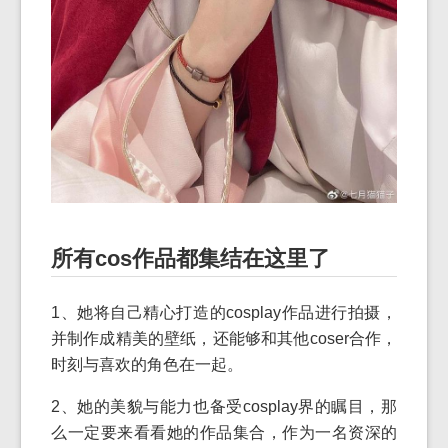
所有cos作品都集结在这里了
1、她将自己精心打造的cosplay作品进行拍摄，
并制作成精美的壁纸，还能够和其他coser合作，
时刻与喜欢的角色在一起。
2、她的美貌与能力也备受cosplay界的瞩目，那
么一定要来看看她的作品集合，作为一名资深的