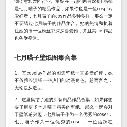
满创意和爱的行业。集结在一起的所有cos作品都
是七月喵子的精品作品，如果你也是一位cosplay
爱好者，七月喵子的cos作品多种多样，那么一定
不要错过七月喵子的作品集合。她的热情和执着
让她的每一位粉丝都深深喜爱她，并且其cos作品
也备受赞誉。
七月喵子壁纸图集合集
1、其cosplay作品的图集壁纸一直备受好评，她
不仅擅长演绎一些热门的动漫角色。总而言之，
无论是从造型。
2、这里集结了她的所有精品作品合集，如果你想
要了解更多七月喵子精美的壁纸。那么一定会对
于壁纸感兴趣，七月喵子作为一名优秀的coser，
七月喵子作为一位优秀的coser，一位活跃在