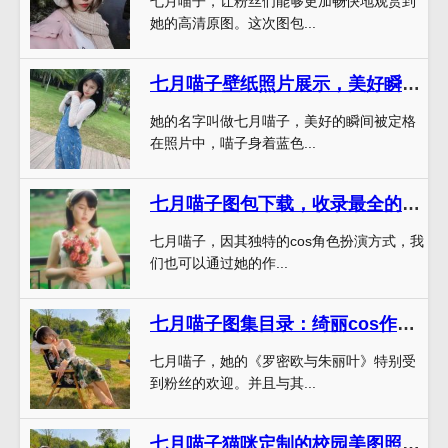
七月喵子，让粉丝们能够更加畅快地观赏到
她的高清原图。这次图包...
七月喵子壁纸照片展示，美好瞬间定格
她的名字叫做七月喵子，美好的瞬间被定格
在照片中，喵子身着蓝色...
七月喵子图包下载，收录最全的cos原版照片，让你了解cos的精髓。
七月喵子，因其独特的cos角色扮演方式，我
们也可以通过她的作...
七月喵子图集目录：绮丽cos作品的摄影分享
七月喵子，她的《罗密欧与朱丽叶》特别受
到粉丝的欢迎。并且与其...
七月喵子猫咪定制的校园美图照片展