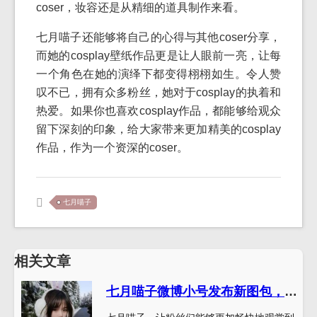
coser，妆容还是从精细的道具制作来看。
七月喵子还能够将自己的心得与其他coser分享，
而她的cosplay壁纸作品更是让人眼前一亮，让每
一个角色在她的演绎下都变得栩栩如生。令人赞
叹不已，拥有众多粉丝，她对于cosplay的执着和
热爱。如果你也喜欢cosplay作品，都能够给观众
留下深刻的印象，给大家带来更加精美的cosplay
作品，作为一个资深的coser。
七月喵子
相关文章
七月喵子微博小号发布新图包，享受高清原图的视觉盛宴。