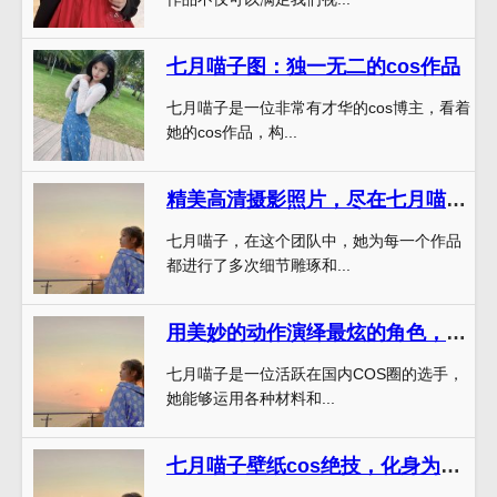
七月喵子图：独一无二的cos作品
七月喵子是一位非常有才华的cos博主，看着
她的cos作品，构...
精美高清摄影照片，尽在七月喵子壁纸合集的代表作品中
七月喵子，在这个团队中，她为每一个作品
都进行了多次细节雕琢和...
用美妙的动作演绎最炫的角色，蓝色小鸟七月喵子cosplay集锦
七月喵子是一位活跃在国内COS圈的选手，
她能够运用各种材料和...
七月喵子壁纸cos绝技，化身为经典角色