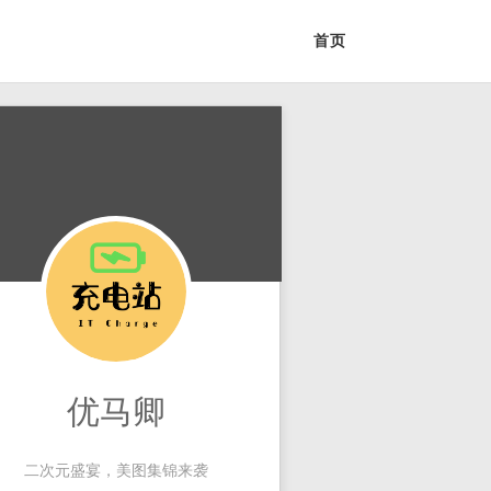
首页
优马卿
二次元盛宴，美图集锦来袭