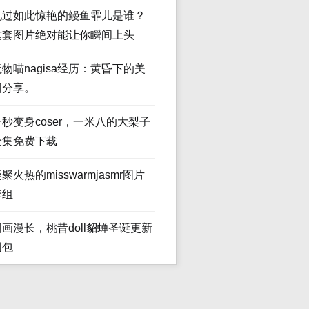
见过如此惊艳的鳗鱼霏儿是谁？
这套图片绝对能让你瞬间上头
魔物喵nagisa经历：黄昏下的美
图分享。
一秒变身coser，一米八的大梨子
全集免费下载
聚火热的misswarmjasmr图片
套组
图画漫长，桃昔doll貂蝉圣诞更新
图包