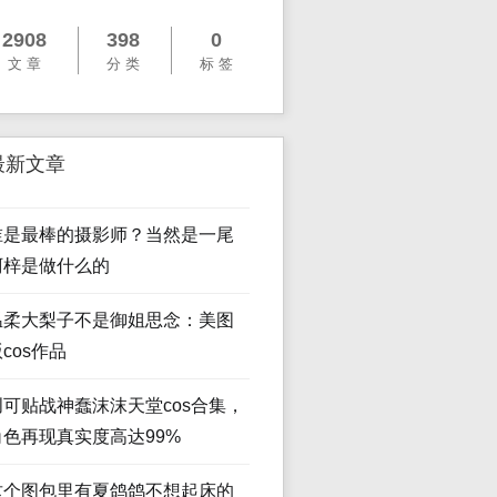
2908
398
0
文 章
分 类
标 签
最新文章
谁是最棒的摄影师？当然是一尾
阿梓是做什么的
温柔大梨子不是御姐思念：美图
cos作品
创可贴战神蠢沫沫天堂cos合集，
角色再现真实度高达99%
这个图包里有夏鸽鸽不想起床的