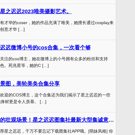
星之迟迟2023唯美摄影艺术。
才华的coser，她的作品充满了唯美，她擅长通过cosplay来
意才华 […]
迟迟微博小号的cos合集，一次看个够
关注的cos博主，她在微博上的小号拥有众多的粉丝和支持
。死兆星等，她的C […]
景图，美轮美奂合集分享
欢迎的COS博主，这个合集还为我们揭示了星之迟迟的一些
身材更是令人羡慕。 […]
巨兽与人类搏斗的壮观场景！星之迟迟图集社最新大型集诚意推荐
荐星之迟迟，千万不要忘记下载图集社APP哦。[萌妹风格] 你