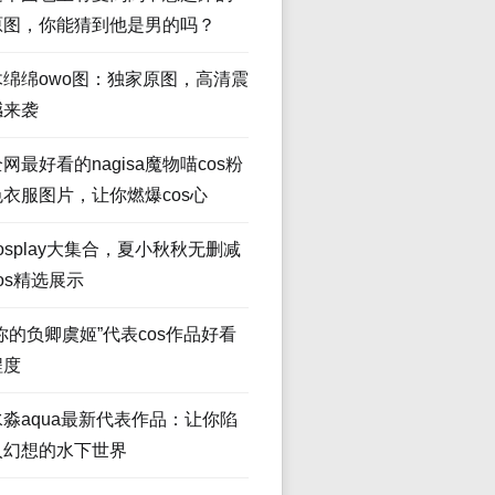
原图，你能猜到他是男的吗？
木绵绵owo图：独家原图，高清震
撼来袭
网最好看的nagisa魔物喵cos粉
色衣服图片，让你燃爆cos心
osplay大集合，夏小秋秋无删减
os精选展示
“你的负卿虞姬”代表cos作品好看
程度
水淼aqua最新代表作品：让你陷
入幻想的水下世界