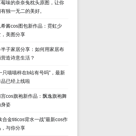
草莓味的奈奈兔枕头原图，让你
拥有独一无二的美好。
瓜希酱cos图包新作品：霓虹少
女，美图分享
半半子家居分享：如何用家居布
局营造诗意生活？
“一只喵喵梓在b站有号吗”，最新
作品已经上线啦
南宫cos旗袍新作品：飘逸旗袍舞
动身姿
钛合金titicos背水一战”最新cos作
品，与你分享