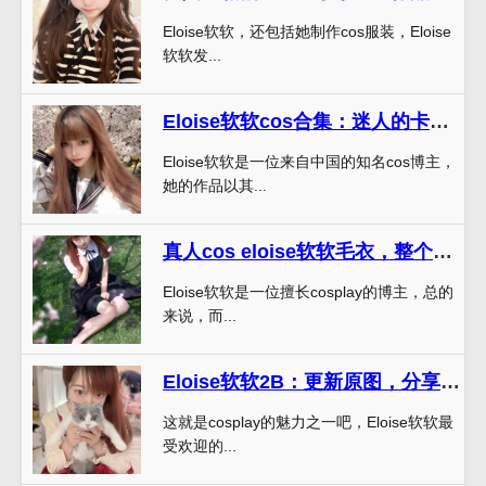
Eloise软软，还包括她制作cos服装，Eloise
软软发...
Eloise软软cos合集：迷人的卡哇伊风格
Eloise软软是一位来自中国的知名cos博主，
她的作品以其...
真人cos eloise软软毛衣，整个世界都沉浸在赏析中
Eloise软软是一位擅长cosplay的博主，总的
来说，而...
Eloise软软2B：更新原图，分享cosplay魅影作品
这就是cosplay的魅力之一吧，Eloise软软最
受欢迎的...