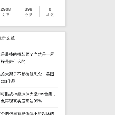
2908
398
0
文 章
分 类
标 签
最新文章
谁是最棒的摄影师？当然是一尾
阿梓是做什么的
温柔大梨子不是御姐思念：美图
cos作品
创可贴战神蠢沫沫天堂cos合集，
角色再现真实度高达99%
这个图包里有夏鸽鸽不想起床的