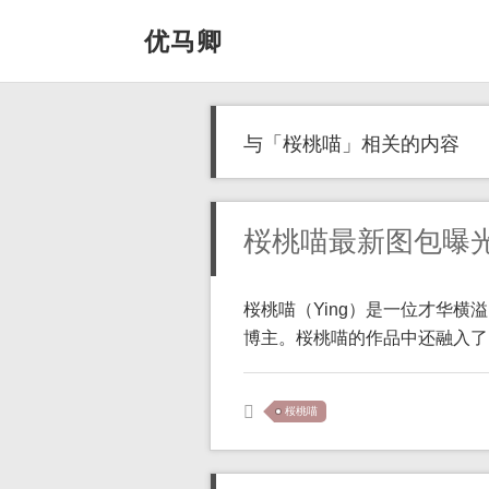
优马卿
与「桜桃喵」相关的内容
桜桃喵最新图包曝
桜桃喵（Ying）是一位才华横
博主。桜桃喵的作品中还融入了 [
桜桃喵