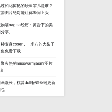
见过如此惊艳的鳗鱼霏儿是谁？
这套图片绝对能让你瞬间上头
魔物喵nagisa经历：黄昏下的美
图分享。
一秒变身coser，一米八的大梨子
全集免费下载
聚火热的misswarmjasmr图片
套组
图画漫长，桃昔doll貂蝉圣诞更新
图包