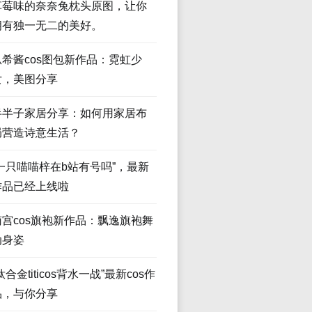
草莓味的奈奈兔枕头原图，让你
拥有独一无二的美好。
瓜希酱cos图包新作品：霓虹少
女，美图分享
半半子家居分享：如何用家居布
局营造诗意生活？
“一只喵喵梓在b站有号吗”，最新
作品已经上线啦
南宫cos旗袍新作品：飘逸旗袍舞
动身姿
钛合金titicos背水一战”最新cos作
品，与你分享