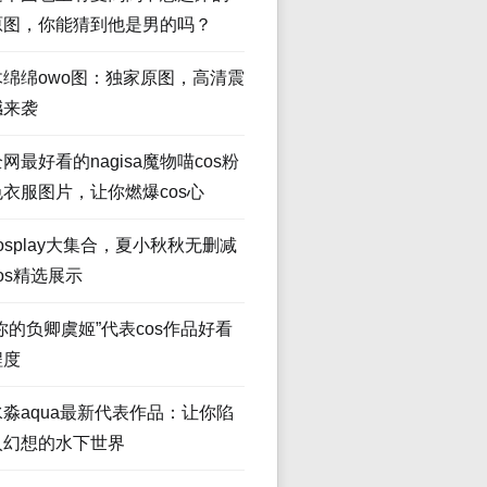
原图，你能猜到他是男的吗？
木绵绵owo图：独家原图，高清震
撼来袭
网最好看的nagisa魔物喵cos粉
色衣服图片，让你燃爆cos心
osplay大集合，夏小秋秋无删减
os精选展示
“你的负卿虞姬”代表cos作品好看
程度
水淼aqua最新代表作品：让你陷
入幻想的水下世界