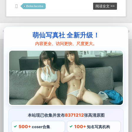
阅读全文 >>
BekeJacoba
© 2021-2026 优马卿 |
ICP备案 XXX 号
| Theme
ckvearm
by ttcrivpe
萌仙写真社 全新升级！
内容更全、访问更快、尺度更大。
8371212
本站现已收集并发布
张高清原图
500+
100+
coser合集
知名写真机构