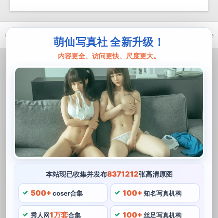
© 2021-2026 优马卿 |
ICP备案 XXX 号
| Theme
ckvearm
by ttcrivpe
萌仙写真社 全新升级！
内容更全、访问更快、尺度更大。
8371212
本站现已收集并发布
张高清原图
500+
100+
coser合集
知名写真机构
1万套
100+
秀人网
合集
丝足写真机构