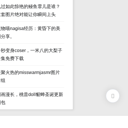
见过如此惊艳的鳗鱼霏儿是谁？
这套图片绝对能让你瞬间上头
魔物喵nagisa经历：黄昏下的美
图分享。
一秒变身coser，一米八的大梨子
全集免费下载
聚火热的misswarmjasmr图片
套组
图画漫长，桃昔doll貂蝉圣诞更新
图包