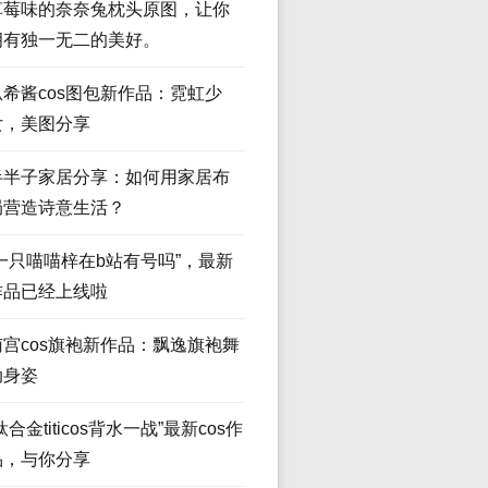
草莓味的奈奈兔枕头原图，让你
拥有独一无二的美好。
瓜希酱cos图包新作品：霓虹少
女，美图分享
半半子家居分享：如何用家居布
局营造诗意生活？
“一只喵喵梓在b站有号吗”，最新
作品已经上线啦
南宫cos旗袍新作品：飘逸旗袍舞
动身姿
钛合金titicos背水一战”最新cos作
品，与你分享