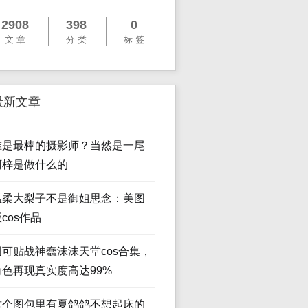
2908
398
0
文 章
分 类
标 签
最新文章
谁是最棒的摄影师？当然是一尾
阿梓是做什么的
温柔大梨子不是御姐思念：美图
cos作品
创可贴战神蠢沫沫天堂cos合集，
角色再现真实度高达99%
这个图包里有夏鸽鸽不想起床的