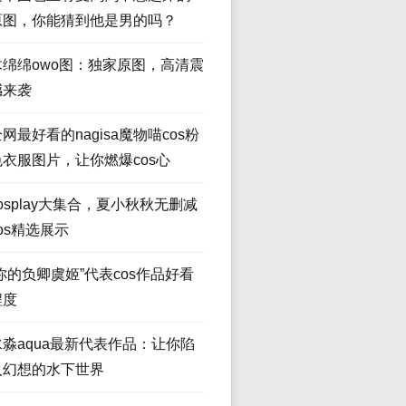
原图，你能猜到他是男的吗？
木绵绵owo图：独家原图，高清震
撼来袭
网最好看的nagisa魔物喵cos粉
色衣服图片，让你燃爆cos心
osplay大集合，夏小秋秋无删减
os精选展示
“你的负卿虞姬”代表cos作品好看
程度
水淼aqua最新代表作品：让你陷
入幻想的水下世界