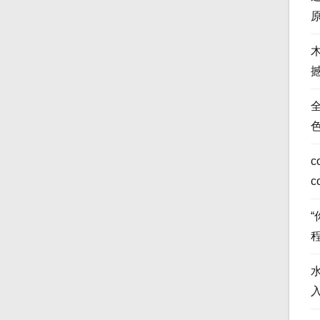
全
c
c